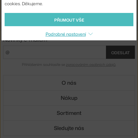
cookies. Děkujeme.
Ste zo Slovenska? Prejdite na
Tapety
Shopping from the EU? Switch to
Wallpapers
PŘIJMOUT VŠE
Podrobné nastavení
Novinky e-mailem
ODESLAT
Přihlášením souhlasíte se
zpracováním osobních údajů
.
O nás
Nákup
Sortiment
Sledujte nás