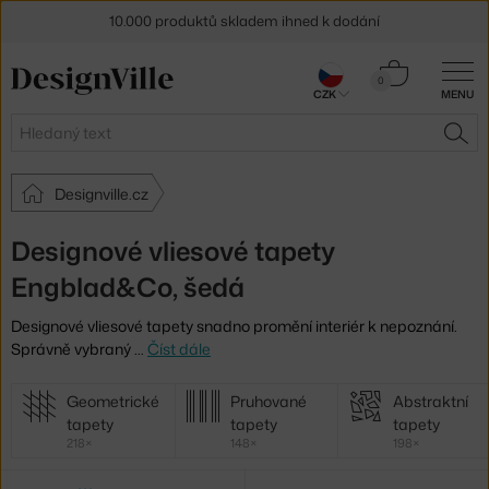
10.000 produktů skladem ihned k dodání
Sleva 5 % pro odběratele
newsletteru
Košík
0
CZK
MENU
0 Kč
30 dní na vrácení zboží
Hledat
HLE
Designville.cz
Designové vliesové tapety
Engblad&Co, šedá
Designové vliesové tapety snadno promění interiér k nepoznání.
Správně vybraný
…
Číst dále
Další
Geometrické
Pruhované
Abstraktní
kategorie
tapety
tapety
tapety
218×
148×
198×