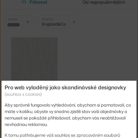
Filtrovat
Od nejpopulárnějších
Vybrané
Zrušit filtr
Zrušit filtr
BARVA
ZNAČKA
Engblad&Co
filtry:
šedá
Pro web vyladěný jako skandinávské designovky
ENGBLAD&CO
(souhlas s cookies)
TAPETA GRADIENT 8971
Skladem 1 ks
,
1 345 Kč
Aby správně fungovalo vyhledávání, abychom si pamatovali, co
máte v košíku, abyste vy snadno zjistili stav vaší objednávky a
nemuseli se pokaždé přihlašovat, abychom vás neobtěžovali
nevhodnou reklamou.
K tomu potřebujeme váš souhlas se zpracováním souborů