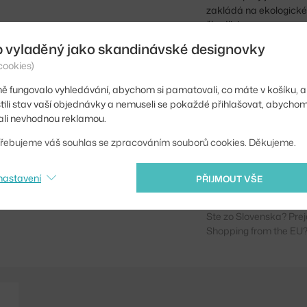
zakládá na ekologické
škodliviny.
b vyladěný jako skandinávské designovky
Výška:
cookies)
Opakování vzoru:
ě fungovalo vyhledávání, abychom si pamatovali, co máte v košíku, a
stili stav vaší objednávky a nemuseli se pokaždé přihlašovat, abycho
Šířka:
li nevhodnou reklamou.
Barva:
řebujeme váš souhlas se zpracováním souborů cookies. Děkujeme.
Materiál:
nastavení
PŘIJMOUT VŠE
Kód produktu
Ste zo Slovenska? Prej
Shopping from the EU?