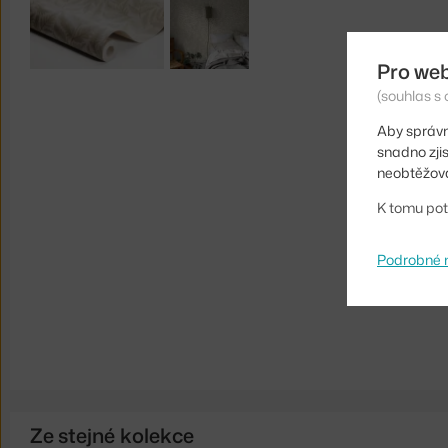
Pro we
(souhlas s 
Aby správn
snadno zji
neobtěžova
K tomu pot
Podrobné 
Ze stejné kolekce