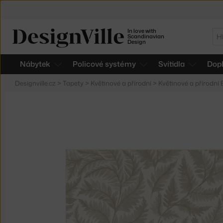
In love with
Hl
Scandinavian
Design
Nábytek
Policové systémy
Svítidla
Dop
Designville.cz
>
Tapety
>
Květinové a přírodní
>
Květinové a přírodní