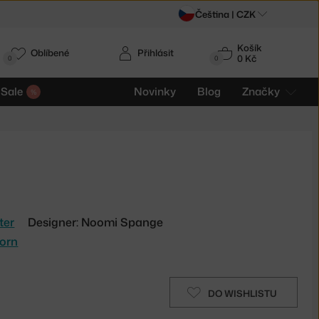
Čeština |
CZK
Košík
Oblíbené
Přihlásit
0 Kč
0
0
Sale
Novinky
Blog
Značky
ter
Designer: Noomi Spange
orn
DO WISHLISTU