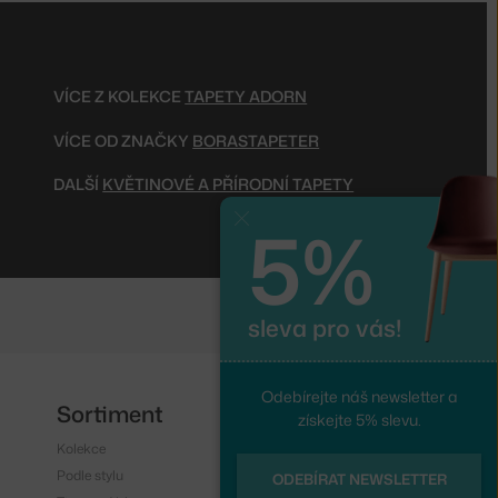
VÍCE Z KOLEKCE
TAPETY ADORN
VÍCE OD ZNAČKY
BORASTAPETER
DALŠÍ
KVĚTINOVÉ A PŘÍRODNÍ TAPETY
5%
Zavřít
sleva pro vás!
Odebírejte náš newsletter a
Sortiment
Sledujte nás
získejte 5% slevu.
Kolekce
Instagram
Podle stylu
Facebook
ODEBÍRAT NEWSLETTER