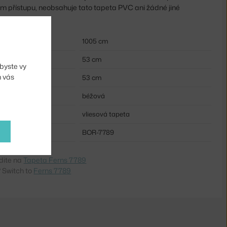
m přístupu, neobsahuje tato tapeta PVC ani žádné jiné
1005 cm
53 cm
byste vy
m vás
53 cm
béžová
vliesová tapeta
BOR-7789
dite na
Tapeta Ferns 7789
 Switch to
Ferns 7789