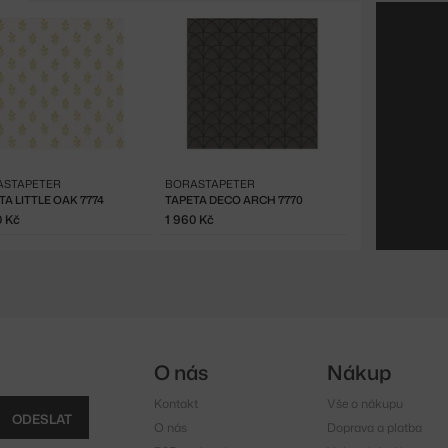
ASTAPETER
BORASTAPETER
TA LITTLE OAK 7774
TAPETA DECO ARCH 7770
0 Kč
1 960 Kč
O nás
Nákup
Kontakt
Vše o nákupu
ODESLAT
O nás
Doprava a platba