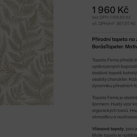
1 960 Kč
bez DPH: 1 619,83 Kč
vč. DPH/m²: 367,97 Kč
Přírodní tapeta na
BoråsTapeter. Moti
Tapeta Ferns přináší 
vyobrazených kapradin
dodává tapetě bohatý 
osobitý charakter. Ka
dynamiku přírodních f
Tapeta Ferns je ideální
šarmem. Hustý vzor kap
organických tvarů. Hod
atmosféru a nadčasov
Vliesové tapety
, jako 
Motiv tapety je natišt