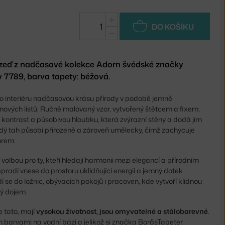
+
DO KOŠÍKU
−
 zeď z nadčasové kolekce Adorn švédské značky
v 7789, barva tapety: béžová.
do interiéru nadčasovou krásu přírody v podobě jemně
ových listů. Ručně malovaný vzor, vytvořený štětcem a fixem,
kontrast a působivou hloubku, která zvýrazní stěny a dodá jim
ždý tah působí přirozeně a zároveň umělecky, čímž zachycuje
orem.
 volbou pro ty, kteří hledají harmonii mezi elegancí a přírodním
radí vnese do prostoru uklidňující energii a jemný dotek
í se do ložnic, obývacích pokojů i pracoven, kde vytvoří klidnou
ý dojem.
je tato, mají
vysokou životnost, jsou omyvatelné a stálobarevné
.
ěn barvami na vodní bázi a jelikož si značka BoråsTapeter