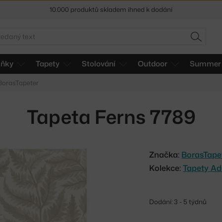
10.000 produktů skladem ihned k dodání
Sleva 5 % pro odběratele
newsletteru
edat
HLEDAT
30 dní na vrácení zboží
lňky
Tapety
Stolování
Outdoor
Summer 
 BorasTapeter
Tapeta Ferns 7789
Značka:
BorasTape
Kolekce:
Tapety Ad
Dodání: 3 - 5 týdnů