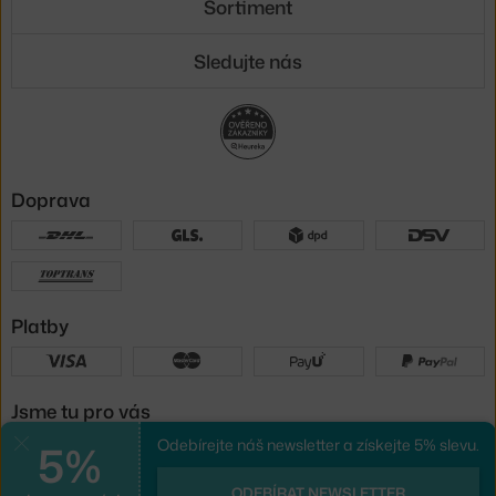
Sortiment
Sledujte nás
Doprava
Platby
Jsme tu pro vás
5%
Odebírejte náš newsletter a získejte 5% slevu.
Zavřít
UX design
a
e-shop na míru
od
ODEBÍRAT NEWSLETTER