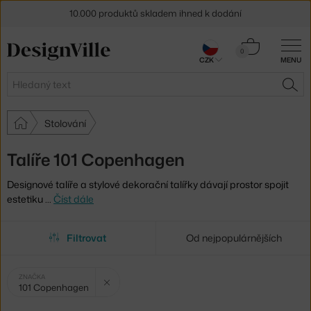
10.000 produktů skladem ihned k dodání
Sleva 5 % pro odběratele
newsletteru
Košík
0
CZK
MENU
0 Kč
30 dní na vrácení zboží
Hledat
HLE
Stolování
Talíře 101 Copenhagen
Designové talíře a stylové dekorační talířky dávají prostor spojit
estetiku
…
Číst dále
Filtrovat
Od nejpopulárnějších
Vybrané
Zrušit filtr
ZNAČKA
101 Copenhagen
filtry: