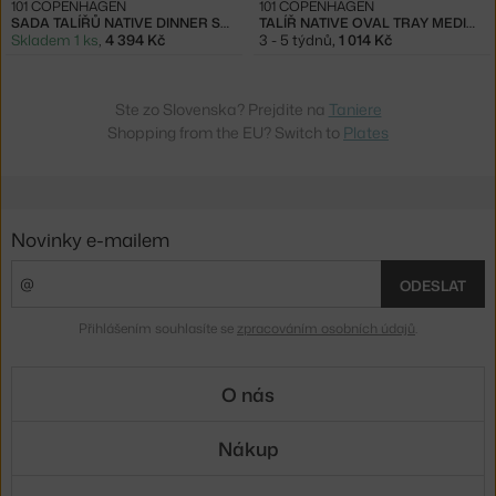
101 COPENHAGEN
101 COPENHAGEN
SADA TALÍŘŮ NATIVE DINNER SET 8KS, BIRCH
TALÍŘ NATIVE OVAL TRAY MEDIO, BIRCH
Skladem 1 ks
,
4 394 Kč
3 - 5 týdnů
,
1 014 Kč
Ste zo Slovenska? Prejdite na
Taniere
Shopping from the EU? Switch to
Plates
Novinky e-mailem
ODESLAT
Přihlášením souhlasíte se
zpracováním osobních údajů
.
O nás
Nákup