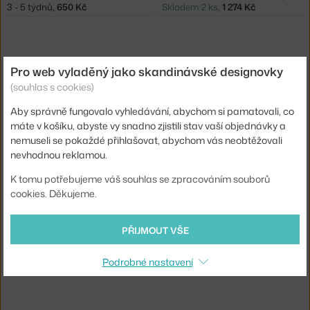
3 - 5 týdnů
,
650 Kč
Skladem 2 ks
,
1 274 Kč
Pro web vyladěný jako skandinávské designovky
(souhlas s cookies)
Aby správně fungovalo vyhledávání, abychom si pamatovali, co
máte v košíku, abyste vy snadno zjistili stav vaší objednávky a
nemuseli se pokaždé přihlašovat, abychom vás neobtěžovali
101 COPENHAGEN
101 COPENHAGEN
nevhodnou reklamou.
TALÍŘ NATIVE OVAL TRAY BIG, BIRCH
SADA TALÍŘŮ NATIVE OVAL TRAY, BIRCH
3 - 5 týdnů
,
2 054 Kč
Skladem 2 ks
,
3 354 Kč
K tomu potřebujeme váš souhlas se zpracováním souborů
cookies. Děkujeme.
PŘIJMOUT VŠE
Podrobné nastavení