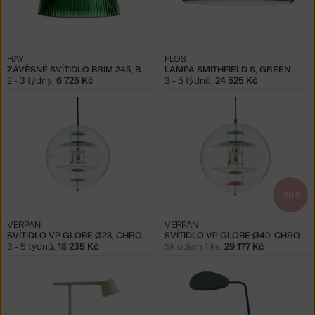
HAY
FLOS
ZÁVĚSNÉ SVÍTIDLO BRIM 245, BOTTLE GREEN
LAMPA SMITHFIELD S, GREEN
2 - 3 týdny
,
6 725 Kč
3 - 5 týdnů
,
24 525 Kč
−20 %
VERPAN
VERPAN
SVÍTIDLO VP GLOBE Ø28, CHROME/RED/BLUE
SVÍTIDLO VP GLOBE Ø40, CHROME/RED/BLUE
3 - 5 týdnů
,
18 235 Kč
Skladem 1 ks
,
29 177 Kč