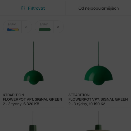
Filtrovat
Od nejpopulárnějších
Vybrané
Zrušit filtr
Zrušit filtr
BARVA
BARVA
filtry:
zelená
multicolor
&TRADITION
&TRADITION
FLOWERPOT VP1, SIGNAL GREEN
FLOWERPOT VP7, SIGNAL GREEN
2 - 3 týdny
,
6 320 Kč
2 - 3 týdny
,
10 190 Kč