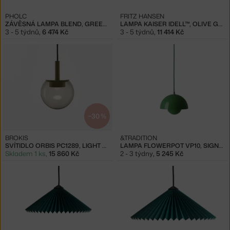
PHOLC
FRITZ HANSEN
ZÁVĚSNÁ LAMPA BLEND, GREEN/BRASS
LAMPA KAISER IDELL™, OLIVE GREEN
3 - 5 týdnů
,
6 474 Kč
3 - 5 týdnů
,
11 414 Kč
−30 %
BROKIS
&TRADITION
SVÍTIDLO ORBIS PC1289, LIGHT BROWN / KHAKI
LAMPA FLOWERPOT VP10, SIGNAL GREEN
Skladem 1 ks
,
15 860 Kč
2 - 3 týdny
,
5 245 Kč