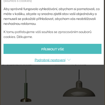
(souhlas s cookies)
MUUTO
MUUTO
ZÁVĚSNÁ LAMPA TOP Ø36, DARK GREEN
ZÁVĚSNÁ LAMPA TOP Ø38, DARK GREEN
Skladem 1 ks
,
5 010 Kč
Skladem 1 ks
,
7 022 Kč
Aby správně fungovalo vyhledávání, abychom si pamatovali, co
máte v košíku, abyste vy snadno zjistili stav vaší objednávky a
nemuseli se pokaždé přihlašovat, abychom vás neobtěžovali
nevhodnou reklamou.
K tomu potřebujeme váš souhlas se zpracováním souborů
cookies. Děkujeme.
−15 %
PŘIJMOUT VŠE
FRITZ HANSEN
MUUTO
Podrobné nastavení
MALUMA™ Ø 23,5 CM, MOSS
LAMPA AMBIT Ø16.5, GREEN
3 - 5 týdnů
,
11 414 Kč
Skladem 1 ks
,
3 741 Kč