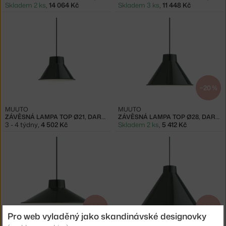
Skladem 2 ks
,
14 064 Kč
Skladem 3 ks
,
11 448 Kč
−20 %
MUUTO
MUUTO
ZÁVĚSNÁ LAMPA TOP Ø21, DARK GREEN
ZÁVĚSNÁ LAMPA TOP Ø28, DARK GREEN
3 - 4 týdny
,
4 502 Kč
Skladem 2 ks
,
5 412 Kč
−20 %
−20 %
Pro web vyladěný jako skandinávské designovky