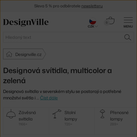
Sleva 5 % pro odběratele
newsletteru
30 dní na vrácení zboží
Košík
0
CZK
MENU
0 Kč
Hledat
HLE
Designville.cz
Designová svítidla, multicolor a
zelená
Designová svítidla v severském stylu se postarají o potřebné
množství světla i
…
Číst dále
Další
Závěsná
Stolní
Přenosné
kategorie
svítidla
lampy
lampy
1166×
720×
289×