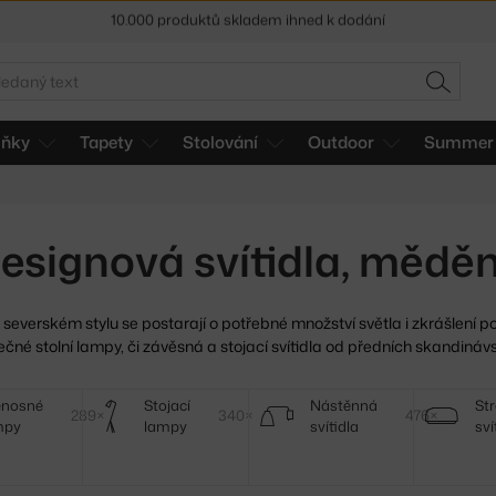
Sleva 5 % pro odběratele
newsletteru
30 dní na vrácení zboží
edat
HLEDAT
lňky
Tapety
Stolování
Outdoor
Summer 
esignová svítidla, mědě
 severském stylu se postarají o potřebné množství světla i
zkrášlení po
ečné stolní lampy, či závěsná a stojací svítidla od předních skandiná
enosné
Stojací
Nástěnná
St
289×
340×
476×
mpy
lampy
svítidla
sví