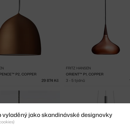
EN
FRITZ HANSEN
PENCE™ P2, COPPER
ORIENT™ P1, COPPER
29 874 Kč
3 - 5 týdnů
b vyladěný jako skandinávské designovky
cookies)