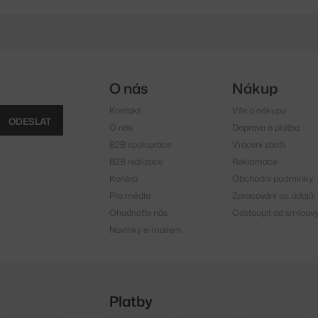
O nás
Nákup
Kontakt
Vše o nákupu
ODESLAT
O nás
Doprava a platba
B2B spolupráce
Vrácení zboží
B2B realizace
Reklamace
Kariéra
Obchodní podmínky
Pro média
Zpracování os. údajů
Ohodnoťte nás
Odstoupit od smlouv
Novinky e-mailem
Platby