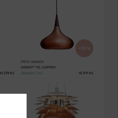
−25 %
FRITZ HANSEN
ORIENT™ P2, COPPER
14 274 Kč
Skladem 2 ks
15 971 Kč