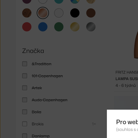
dřevo
multicolor
tmavé
měděná
čirá
černá
hnědá
dřevo
červená
modrá
zelená
zlatá
stříbrná
Značka
&Tradition
FRITZ HANS
101 Copenhagen
LAMPA SUS
4 - 6 týdnů
Artek
Audo Copenhagen
Bolia
Pro we
Brokis
1×
(souhlas s 
Danlamp