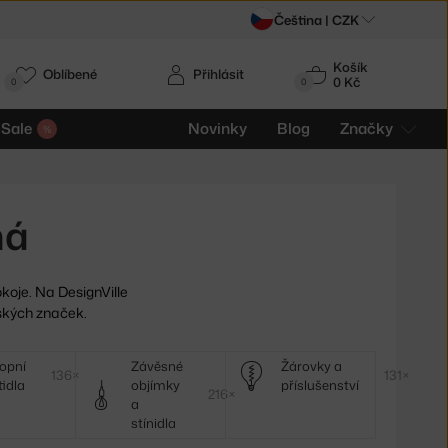
Čeština |
CZK
Košík
Oblíbené
Přihlásit
0 Kč
0
0
Sale
Novinky
Blog
Značky
ná
koje. Na DesignVille
vských značek.
ropní
Závěsné
Žárovky a
136×
131×
tidla
objímky
příslušenství
216×
a
stínidla