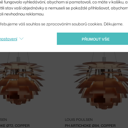
ě fungovalo vyhledávání, abychom si pamatovali, co máte v košíku, a
stili stav vaší objednávky a nemuseli se pokaždé přihlašovat, abycho
−35 %
li nevhodnou reklamou.
řebujeme váš souhlas se zpracováním souborů cookies. Děkujeme.
LOUIS POULSEN
NOT PC1016, CLEAR / COPPER
PH ARTICHOKE Ø48, COPPER
nastavení
PŘIJMOUT VŠE
s
39 856 Kč
12 - 14 týdnů
27
LSEN
LOUIS POULSEN
OKE Ø72, COPPER
PH ARTICHOKE Ø84, COPPER