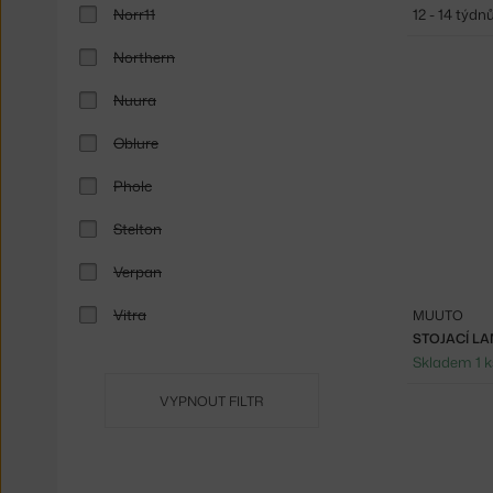
Norr11
12 - 14 týdn
Northern
Nuura
Oblure
Pholc
Stelton
Verpan
Vitra
MUUTO
STOJACÍ LA
Skladem 1 k
VYPNOUT FILTR