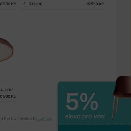
10 550 Kč
3 - 5 týdnů
16 550 Kč
5%
Zavřít
STROPNÍ/NÁSTĚNNÉ SVÍTIDLO CLARA, COPPER
0 900 Kč
sleva pro vás!
m the EU? Switch to
Lighting