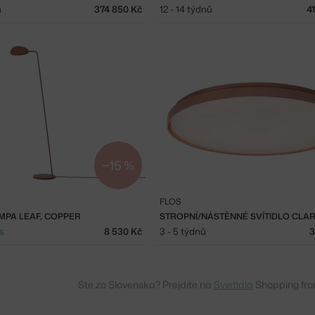
ů
374 850 Kč
12 - 14 týdnů
4
−15 %
FLOS
MPA LEAF, COPPER
s
8 530 Kč
3 - 5 týdnů
3
Ste zo Slovenska? Prejdite na
Svietidlá
Shopping fro