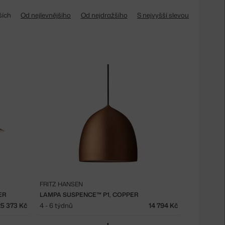
ších
Od nejlevnějšího
Od nejdražšího
S nejvyšší slevou
FRITZ HANSEN
ER
LAMPA SUSPENCE™ P1, COPPER
25 373 Kč
4 - 6 týdnů
14 794 Kč