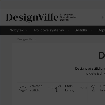
In love with
Hl
Scandinavian
Design
Nábytek
Policové systémy
Svítidla
Dop
Designville.cz
D
Designová svítidla v
najdete jedin
Další
Závěsná
Stolní
Př
1166×
720×
svítidla
lampy
la
kategorie