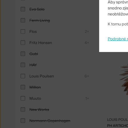
Aby správn
snadno zji
Eva Solo
neobtěžova
Ferm Living
K tomu pot
BROKIS
Flos
2×
SVÍTIDLO K
Podrobné 
Skladem 1 k
Fritz Hansen
4×
Gubi
HAY
Louis Poulsen
6×
Million
Muuto
1×
New Works
LOUIS POU
Normann Copenhagen
PH ARTICH