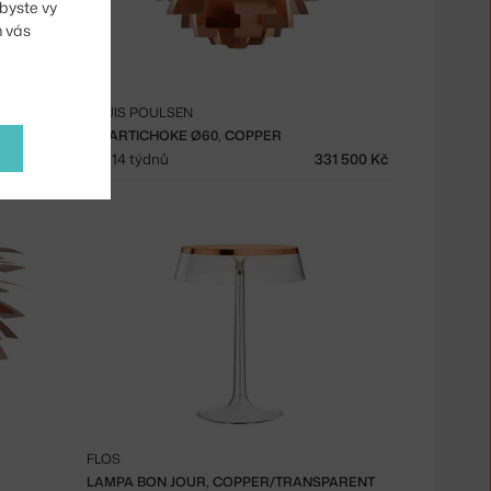
byste vy
m vás
LOUIS POULSEN
PH ARTICHOKE Ø60, COPPER
0 300 Kč
12 - 14 týdnů
331 500 Kč
FLOS
LAMPA BON JOUR, COPPER/TRANSPARENT