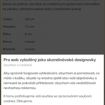
doma na poličce, ale také na cestách pro zpříjemnění atmosféry
na pikniku, zahradní oslavě nebo v hotelovém pokoji.
Výška:
3,8 cm
Hloubka:
7,2 cm
Šířka:
8 cm
Barva:
mosaz
Materiál:
mosaz
Kód produktu
FER-1104268031
Pro web vyladěný jako skandinávské designovky
EAN
5704723309970
(souhlas s cookies)
Aby správně fungovalo vyhledávání, abychom si pamatovali, co
Ste zo Slovenska? Prejdite na
Svietnik Clam, brass
máte v košíku, abyste vy snadno zjistili stav vaší objednávky a
Shopping from the EU? Switch to
Clam Candle Holder, brass
nemuseli se pokaždé přihlašovat, abychom vás neobtěžovali
nevhodnou reklamou.
K tomu potřebujeme váš souhlas se zpracováním souborů
Ze stejné kolekce
cookies. Děkujeme.