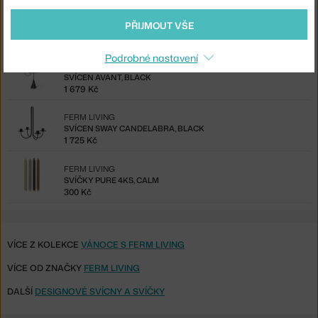
FERM LIVING
PŘIJMOUT VŠE
SVÍCEN SWAY CANDELABRA, CASHMERE
1 466 Kč
Podrobné nastavení
FERM LIVING
SVÍCEN AVANT, BLACK
1 679 Kč
FERM LIVING
SVÍCEN SWAY CANDELABRA, BLACK
1 725 Kč
FERM LIVING
SVÍČKY PURE 4KS, CALM
300 Kč
VÍCE Z KOLEKCE
VÁNOCE S FERM LIVING
VÍCE OD ZNAČKY
FERM LIVING
DALŠÍ
DESIGNOVÉ SVÍCNY A SVÍČKY