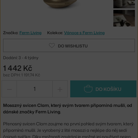
Značka:
Ferm Living
Kolekce:
Vánoce s Ferm Living
DO WISHLISTU
Dodání: 3 - 4 týdny
1 442 Kč
bez DPH: 1 191,74 Kč
−
+
DO KOŠÍKU
Mosazný svícen Clam, který svým tvarem připomíná mušli, od
dánské značky Ferm Living.
Přenosný svícen Clam zaujme na první pohled svým tvarem, který
připomíná mušli. Je vyrobený z lité mosazi a nejlépe do něj sedí
čajová svíčka. Díky možnosti zavírání je možné jej používat nejen