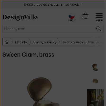
10.000 produktů skladem ihned k dodání
Sleva 5 % pro odběratele
newsletteru
Košík
0
30 dní na vrácení zboží
CZK
MENU
0 Kč
Hledat
HLE
Doplňky
Svícny a svíčky
Svícny a svíčky Ferm Living
Svícen Clam, brass