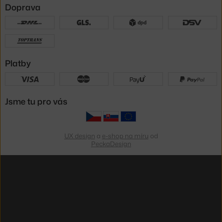
Doprava
Platby
Jsme tu pro vás
UX design
a
e-shop na míru
od
PeckaDesign