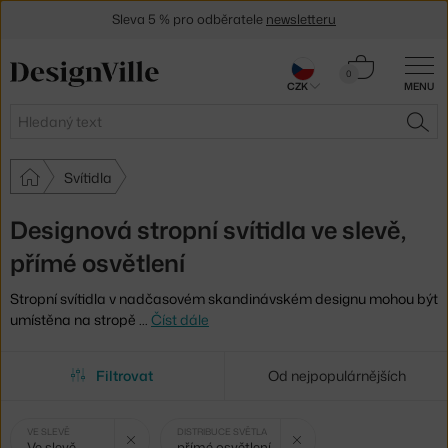
Sleva 5 % pro odběratele
newsletteru
30 dní na vrácení zboží
Košík
0
CZK
MENU
0 Kč
Hledat
HLE
Svítidla
Designová stropní svítidla ve slevě,
přímé osvětlení
Stropní svítidla v nadčasovém skandinávském designu mohou být
umístěna na stropě
…
Číst dále
Filtrovat
Od nejpopulárnějších
Vybrané
Zrušit filtr
Zrušit filtr
VE SLEVĚ
DISTRIBUCE SVĚTLA
Ve slevě
přímé osvětlení