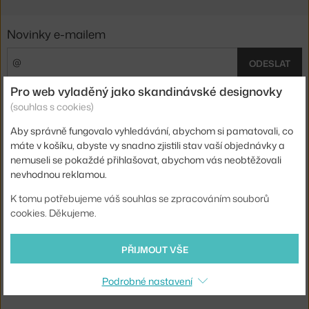
Novinky e-mailem
ODESLAT
Pro web vyladěný jako skandinávské designovky
Přihlášením souhlasíte se
zpracováním osobních údajů
.
(souhlas s cookies)
O nás
Aby správně fungovalo vyhledávání, abychom si pamatovali, co
máte v košíku, abyste vy snadno zjistili stav vaší objednávky a
nemuseli se pokaždé přihlašovat, abychom vás neobtěžovali
Nákup
nevhodnou reklamou.
Sortiment
K tomu potřebujeme váš souhlas se zpracováním souborů
cookies. Děkujeme.
Sledujte nás
PŘIJMOUT VŠE
Podrobné nastavení