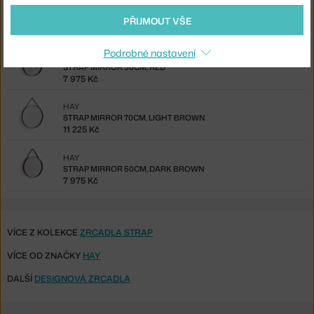
HAY
STRAP MIRROR 70CM, LIGHT GREY
PŘIJMOUT VŠE
8 980 Kč
Podrobné nastavení
HAY
STRAP MIRROR 50CM, RED
7 975 Kč
HAY
STRAP MIRROR 70CM, LIGHT BROWN
11 225 Kč
HAY
STRAP MIRROR 50CM, DARK BROWN
7 975 Kč
VÍCE Z KOLEKCE
ZRCADLA STRAP
VÍCE OD ZNAČKY
HAY
DALŠÍ
DESIGNOVÁ ZRCADLA