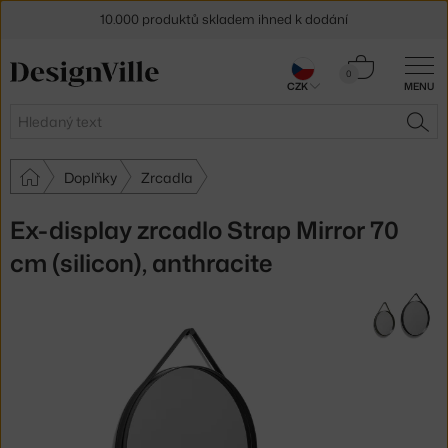
10.000 produktů skladem ihned k dodání
Sleva 5 % pro odběratele
newsletteru
Košík
0
CZK
MENU
0 Kč
30 dní na vrácení zboží
Hledat
HLE
Doplňky
Zrcadla
Ex-display zrcadlo Strap Mirror 70
cm (silicon), anthracite