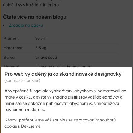
úplné divy v každém interiéru.
Čtěte více na našem blogu:
Zrcadlo na pásku
Průměr:
70 cm
Hmotnost:
5,5 kg
Barva:
tmavě šedá
Materiál:
lakovaná ocel, silikonová guma
Pro web vyladěný jako skandinávské designovky
Info k produktu:
Není vhodné do vlhkých prostředí (koupelen)!!
(souhlas s cookies)
Kód produktu
HAY-AB076-A386-AF12
Aby správně fungovalo vyhledávání, abychom si pamatovali, co
EAN
5710441211693
máte v košíku, abyste vy snadno zjistili stav vaší objednávky a
nemuseli se pokaždé přihlašovat, abychom vás neobtěžovali
nevhodnou reklamou.
K tomu potřebujeme váš souhlas se zpracováním souborů
Ze stejné kolekce
cookies. Děkujeme.