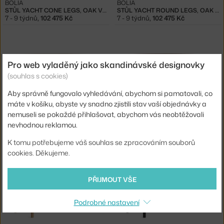
BOLIA
BOLIA
STŮL YACHT CONE LEGS, OAK VENEER/OAK
STŮL YACHT ROUND LEGS, OAK VENEER/OAK
7 - 9 týdnů
,
102 475 Kč
7 - 9 týdnů
,
102 475 Kč
Pro web vyladěný jako skandinávské designovky
(souhlas s cookies)
Aby správně fungovalo vyhledávání, abychom si pamatovali, co
IKONA
máte v košíku, abyste vy snadno zjistili stav vaší objednávky a
nemuseli se pokaždé přihlašovat, abychom vás neobtěžovali
&TRADITION
&TRADITION
nevhodnou reklamou.
STŮL DROP LEAF HM6, OAK
STŮL DROP LEAF HM6, WALNUT
4 - 6 týdnů
,
131 376 Kč
4 - 6 týdnů
,
171 666 Kč
K tomu potřebujeme váš souhlas se zpracováním souborů
cookies. Děkujeme.
PŘIJMOUT VŠE
Podrobné nastavení