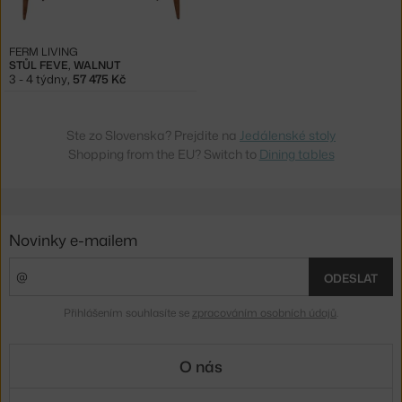
FERM LIVING
STŮL FEVE, WALNUT
3 - 4 týdny
,
57 475 Kč
Ste zo Slovenska? Prejdite na
Jedálenské stoly
Shopping from the EU? Switch to
Dining tables
Novinky e-mailem
ODESLAT
Přihlášením souhlasíte se
zpracováním osobních údajů
.
O nás