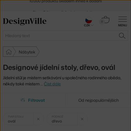
Sleva 5 % pro odběratele
newsletteru
30 dní na vrácení zboží
Košík
0
CZK
MENU
0 Kč
Hledat
HLE
Nábytek
Designové jídelní stoly, dřevo, ovál
Jídelní stůl je místem setkávání u společného rodinného oběda,
někdy také místem
…
Číst dále
Filtrovat
Od nejpopulárnějších
Vybrané
Zrušit filtr
Zrušit filtr
TVAR STOLU
PODNOŽ
ovál
dřevo
filtry: