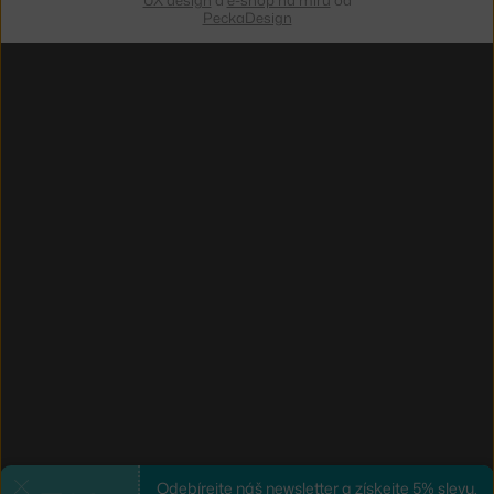
UX design
a
e-shop na míru
od
PeckaDesign
Odebírejte náš newsletter a získejte 5% slevu.
Zavřít