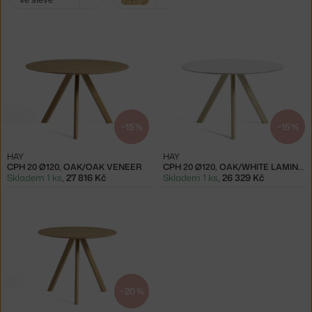
filtry:
světlé dřevo
−15 %
−15 %
HAY
HAY
CPH 20 Ø120, OAK/OAK VENEER
CPH 20 Ø120, OAK/WHITE LAMINATE
Skladem 1 ks
,
27 816 Kč
Skladem 1 ks
,
26 329 Kč
−20 %