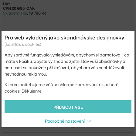
HAY
CPH 20 Ø90, OAK
Skladem 1 ks
,
19 780 Kč
Ste zo Slovenska? Prejdite na
Jedálenské stoly
Pro web vyladěný jako skandinávské designovky
Shopping from the EU? Switch to
Dining tables
(souhlas s cookies)
Aby správně fungovalo vyhledávání, abychom si pamatovali, co
máte v košíku, abyste vy snadno zjistili stav vaší objednávky a
Novinky e-mailem
nemuseli se pokaždé přihlašovat, abychom vás neobtěžovali
nevhodnou reklamou.
ODESLAT
K tomu potřebujeme váš souhlas se zpracováním souborů
cookies. Děkujeme.
Přihlášením souhlasíte se
zpracováním osobních údajů
.
PŘIJMOUT VŠE
O nás
Podrobné nastavení
Nákup