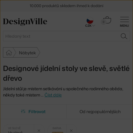
10.000 produktů skladem ihned k dodání
Sleva 5 % pro odběratele
newsletteru
Košík
0
CZK
MENU
0 Kč
30 dní na vrácení zboží
Hledat
HLE
Nábytek
Designové jídelní stoly ve slevě, světlé
dřevo
Jídelní stůl je místem setkávání u společného rodinného oběda,
někdy také místem
…
Číst dále
Filtrovat
Od nejpopulárnějších
Vybrané
Zrušit filtr
Zrušit filtr
VE SLEVĚ
BARVA
Ve slevě