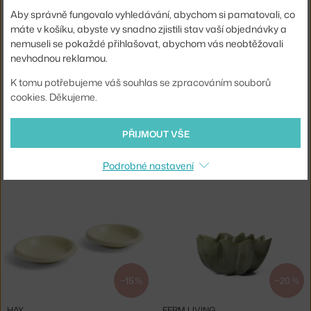
2 - 3 týdny
,
1 110 Kč
Skladem 4 ks
,
1 700 Kč
Aby správně fungovalo vyhledávání, abychom si pamatovali, co
máte v košíku, abyste vy snadno zjistili stav vaší objednávky a
nemuseli se pokaždé přihlašovat, abychom vás neobtěžovali
nevhodnou reklamou.
K tomu potřebujeme váš souhlas se zpracováním souborů
cookies. Děkujeme.
−15 %
−15 %
PŘIJMOUT VŠE
FERM LIVING
FERM LIVING
ORGANIZÉR CERAMIC BASKET OVAL, EMERALD GREEN
MÍSA CERAMIC CENTREPIECE, EMERALD GREEN
Podrobné nastavení
Skladem 1 ks
,
1 437 Kč
Skladem 2 ks
,
2 057 Kč
−15 %
−20 %
HAY
FERM LIVING