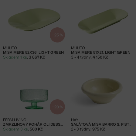
−25 %
MUUTO
MUUTO
MÍSA MERE 52X36, LIGHT GREEN
MÍSA MERE 51X21, LIGHT GREEN
Skladem 1 ks
,
3 867 Kč
3 - 4 týdny
,
4 150 Kč
−20 %
FERM LIVING
HAY
ZMRZLINOVÝ POHÁR OLI DESSERT CUP
SALÁTOVÁ MÍSA BARRO S, PISTACHIO
Skladem 3 ks
,
500 Kč
2 - 3 týdny
,
975 Kč