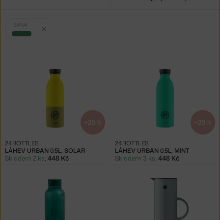
Vybrané
Zrušit filtr
BARVA
filtry:
zelená
−20 %
−20 %
24BOTTLES
24BOTTLES
LÁHEV URBAN 0.5L, SOLAR
LÁHEV URBAN 0.5L, MINT
Skladem 2 ks
,
448 Kč
Skladem 3 ks
,
448 Kč