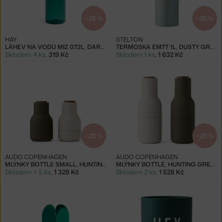
−25 %
−20 %
HAY
STELTON
LÁHEV NA VODU MIZ 0.72L, DARK GREEN
TERMOSKA EM77 1L, DUSTY GREEN
Skladem 4 ks
,
319 Kč
Skladem 1 ks
,
1 632 Kč
−20 %
−20 %
AUDO COPENHAGEN
AUDO COPENHAGEN
MLÝNKY BOTTLE SMALL, HUNTING GREEN-BEIGE
MLÝNKY BOTTLE, HUNTING GREEN-BEIGE
Skladem > 5 ks
,
1 328 Kč
Skladem 2 ks
,
1 528 Kč