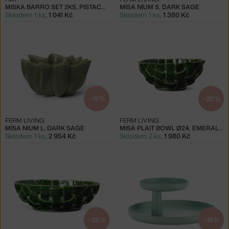
MISKA BARRO SET 2KS, PISTACHIO
MÍSA NIUM S, DARK SAGE
Skladem 1 ks
,
1 041 Kč
Skladem 1 ks
,
1 380 Kč
−15 %
−20 %
FERM LIVING
FERM LIVING
MÍSA NIUM L, DARK SAGE
MÍSA PLAIT BOWL Ø24, EMERALD GREEN
Skladem 1 ks
,
2 954 Kč
Skladem 2 ks
,
1 980 Kč
−25 %
−15 %