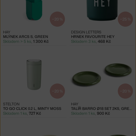
−20 %
−25 %
HAY
DESIGN LETTERS
MLÝNEK ARCS S, GREEN
HRNEK FAVOURITE HEY
Skladem > 5 ks
,
1 300 Kč
Skladem 3 ks
,
468 Kč
−20 %
−20 %
STELTON
HAY
TO GO CLICK 0.2 L, MINTY MOSS
TALÍŘ BARRO Ø18 SET 2KS, GREEN
Skladem 1 ks
,
727 Kč
Skladem 1 ks
,
900 Kč