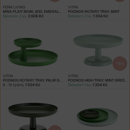
FERM LIVING
VITRA
MÍSA PLAIT BOWL Ø30, EMERALD GREEN
PODNOS ROTARY TRAY, MINT
Skladem 2 ks
,
2 606 Kč
Skladem 2 ks
,
1 304 Kč
−15 %
VITRA
VITRA
PODNOS ROTARY TRAY, PALM GREEN
PODNOS HIGH TRAY, MINT GREEN
8 - 10 týdnů
,
1 534 Kč
Skladem 1 ks
,
1 304 Kč