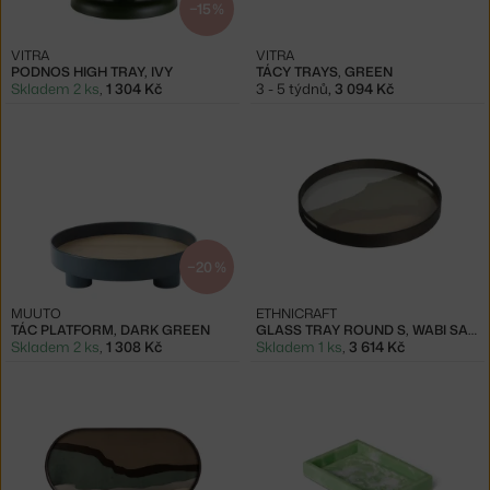
−15 %
VITRA
VITRA
PODNOS HIGH TRAY, IVY
TÁCY TRAYS, GREEN
Skladem 2 ks
,
1 304 Kč
3 - 5 týdnů
,
3 094 Kč
−20 %
MUUTO
ETHNICRAFT
TÁC PLATFORM, DARK GREEN
GLASS TRAY ROUND S, WABI SABI
Skladem 2 ks
,
1 308 Kč
Skladem 1 ks
,
3 614 Kč