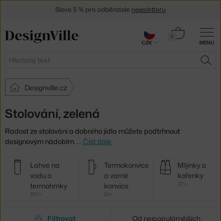
Sleva 5 % pro odběratele
newsletteru
30 dní na vrácení zboží
Košík
0
CZK
MENU
0 Kč
Hledat
HLE
Designville.cz
Stolování, zelená
Radost ze stolování a dobrého jídla můžete podtrhnout
designovým nádobím.
…
Číst dále
Další
Lahve na
Termokonvice
Mlýnky a
kategorie
vodu a
a varné
kořenky
37×
termohrnky
konvice
197×
91×
Filtrovat
Od nejpopulárnějších