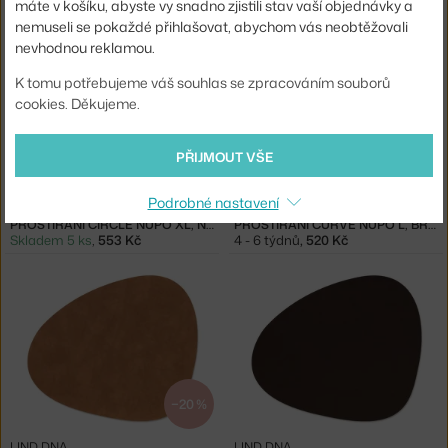
Skladem 5 ks
,
280 Kč
Skladem 1 ks
,
3 304 Kč
máte v košíku, abyste vy snadno zjistili stav vaší objednávky a
nemuseli se pokaždé přihlašovat, abychom vás neobtěžovali
nevhodnou reklamou.
K tomu potřebujeme váš souhlas se zpracováním souborů
cookies. Děkujeme.
PŘIJMOUT VŠE
−15 %
Podrobné nastavení
LIND DNA
LIND DNA
PROSTÍRÁNÍ CIRCLE NUPO XL, NOUGAT
PROSTÍRÁNÍ CURVE NUPO L, BROWN
Skladem 5 ks
,
553 Kč
4 - 6 týdnů
,
520 Kč
−20 %
LIND DNA
LIND DNA