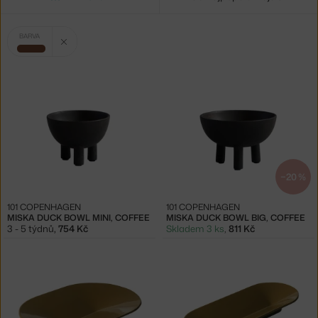
Vybrané
Zrušit filtr
BARVA
filtry:
hnědá
−20 %
101 COPENHAGEN
101 COPENHAGEN
MISKA DUCK BOWL MINI, COFFEE
MISKA DUCK BOWL BIG, COFFEE
3 - 5 týdnů
,
754 Kč
Skladem 3 ks
,
811 Kč