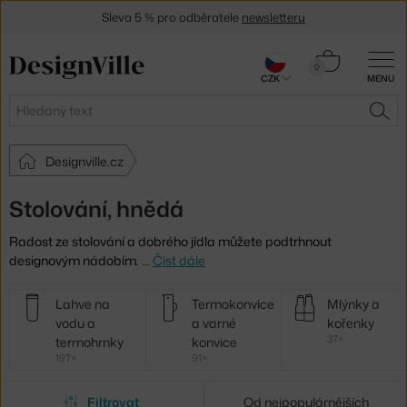
Sleva 5 % pro odběratele
newsletteru
30 dní na vrácení zboží
Košík
0
CZK
MENU
0 Kč
Hledat
HLE
Designville.cz
Stolování, hnědá
Radost ze stolování a dobrého jídla můžete podtrhnout
designovým nádobím.
…
Číst dále
Další
Lahve na
Termokonvice
Mlýnky a
kategorie
vodu a
a varné
kořenky
37×
termohrnky
konvice
197×
91×
Filtrovat
Od nejpopulárnějších