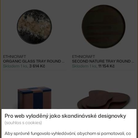
ETHNICRAFT
ETHNICRAFT
ORGANIC GLASS TRAY ROUND S, BLACK
SECOND NATURE TRAY ROUND XL, MOSS
Skladem 1 ks
,
3 614 Kč
Skladem 1 ks
,
11 154 Kč
Pro web vyladěný jako skandinávské designovky
−20 %
−20 %
(souhlas s cookies)
HAY
FERM LIVING
Aby správně fungovalo vyhledávání, abychom si pamatovali, co
TIN CONTAINER M, BROWN AND MIDNIGHT BLUE
SADA 3 PRKÉNEK CAIRN, DARK BROWN