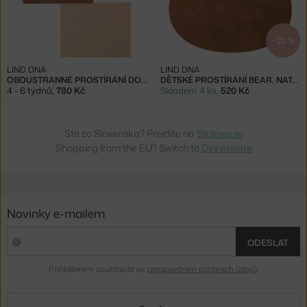
−20 %
LIND DNA
LIND DNA
OBOUSTRANNÉ PROSTÍRÁNÍ DOUBLE SQUARE L, BROWN / SAND
DĚTSKÉ PROSTÍRÁNÍ BEAR, NATURE
4 - 6 týdnů
,
780 Kč
Skladem 4 ks
,
520 Kč
Ste zo Slovenska? Prejdite na
Stolovanie
Shopping from the EU? Switch to
Dinnerware
Novinky e-mailem
ODESLAT
Přihlášením souhlasíte se
zpracováním osobních údajů
.