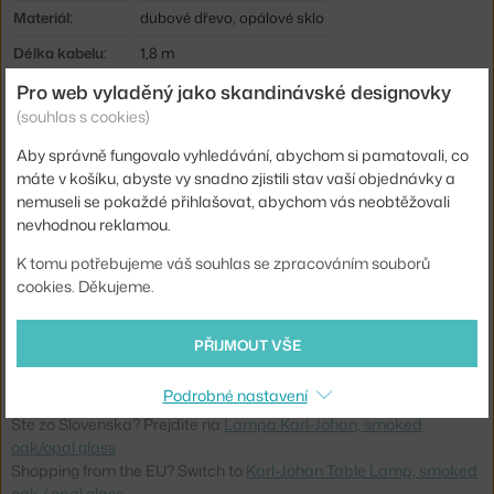
Materiál:
dubové dřevo, opálové sklo
Délka kabelu:
1,8 m
Pro web vyladěný jako skandinávské designovky
Krytí:
IP20
(souhlas s cookies)
Hlavní materiál:
sklo
Aby správně fungovalo vyhledávání, abychom si pamatovali, co
Patice / zdroj:
E14
máte v košíku, abyste vy snadno zjistili stav vaší objednávky a
Stmívatelné:
ano
nemuseli se pokaždé přihlašovat, abychom vás neobtěžovali
nevhodnou reklamou.
Distribuce světla:
nepřímé světlo
K tomu potřebujeme váš souhlas se zpracováním souborů
Zdroj součástí:
ne
cookies. Děkujeme.
Max Watt (LED):
7 W
Kód produktu
NWK-20310
PŘIJMOUT VŠE
EAN
5712826203101
Podrobné nastavení
Ste zo Slovenska? Prejdite na
Lampa Karl-Johan, smoked
oak/opal glass
Shopping from the EU? Switch to
Karl-Johan Table Lamp, smoked
oak / opal glass