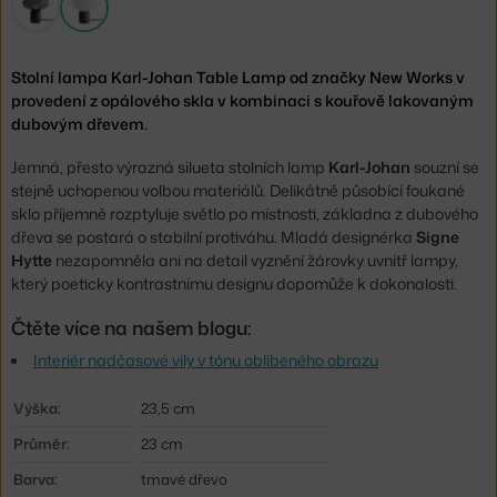
Stolní lampa Karl-Johan Table Lamp od značky New Works v
provedení z opálového skla v kombinaci s kouřově lakovaným
dubovým dřevem.
Jemná, přesto výrazná silueta stolních lamp
Karl-Johan
souzní se
stejně uchopenou volbou materiálů. Delikátně působící foukané
sklo příjemně rozptyluje světlo po místnosti, základna z dubového
dřeva se postará o stabilní protiváhu. Mladá designérka
Signe
Hytte
nezapomněla ani na detail vyznění žárovky uvnitř lampy,
který poeticky kontrastnímu designu dopomůže k dokonalosti.
Čtěte více na našem blogu:
Interiér nadčasové vily v tónu oblíbeného obrazu
Výška:
23,5 cm
Průměr:
23 cm
Barva:
tmavé dřevo