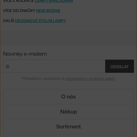
VÍCE Z KOLEKCE
LAMPY KARL-JOHAN
VÍCE OD ZNAČKY
NEW WORKS
DALŠÍ
DESIGNOVÉ STOLNÍ LAMPY
Novinky e-mailem
ODESLAT
Přihlášením souhlasíte se
zpracováním osobních údajů
.
O nás
Nákup
Sortiment