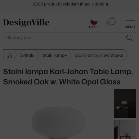
Sleva 5 % pro odběratele
newsletteru
30 dní na vrácení zboží
Košík
0
CZK
MENU
0 Kč
Hledat
HLE
Svítidla
Stolní lampy
Stolní lampy New Works
Stolní lampa Karl-Johan Table Lamp,
Smoked Oak w. White Opal Glass