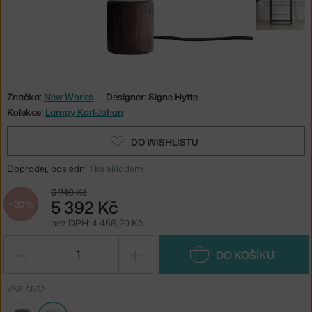
Značka:
New Works
Designer: Signe Hytte
Kolekce:
Lampy Karl-Johan
DO WISHLISTU
Doprodej, poslední
1 ks skladem
6 740 Kč
5 392 Kč
−20 %
bez DPH: 4 456,20 Kč
−
+
DO KOŠÍKU
VARIANTA