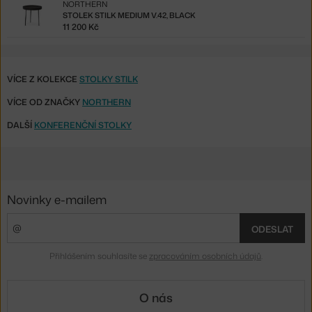
NORTHERN
STOLEK STILK MEDIUM V.42, BLACK
11 200 Kč
VÍCE Z KOLEKCE
STOLKY STILK
VÍCE OD ZNAČKY
NORTHERN
DALŠÍ
KONFERENČNÍ STOLKY
Novinky e-mailem
ODESLAT
Přihlášením souhlasíte se
zpracováním osobních údajů
.
O nás