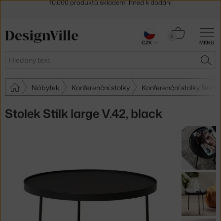
Sleva 5 % pro odběratele
newsletteru
30 dní na vrácení zboží
Košík
0
CZK
MENU
0 Kč
Hledat
HLE
Nábytek
Konferenční stolky
Konferenční stolky North
Stolek Stilk large V.42, black