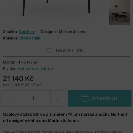
Značka:
Northern
Designer: Morten & Jonas
Kolekce:
Stolky Stilk
DO WISHLISTU
Dodání: 4 - 6 týdnů
K vidění v
showroomu Brno
21 140 Kč
bez DPH: 17 471,07 Kč
−
+
DO KOŠÍKU
Ocelový stolek Stilk s průměrem 74 cm norské značky Northern
od designérského dua Morten & Jonas.
Stolky Stilk v matné černé barvě díky dokonale jednoduchému