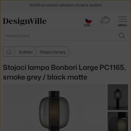
10.000 produktů skladem ihned k dodání
Sleva 5 % pro odběratele
newsletteru
Košík
0
30 dní na vrácení zboží
CZK
MENU
0 Kč
Hledat
HLE
Svítidla
Stojací lampy
Stojací lampa Bonbori Large PC1165,
smoke grey / black matte