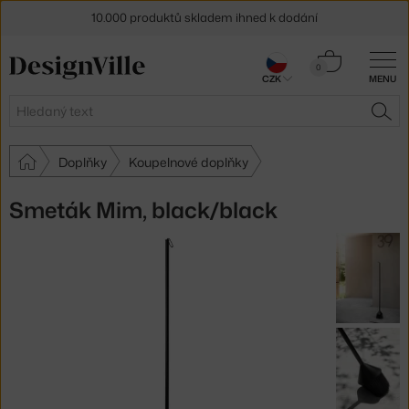
10.000 produktů skladem ihned k dodání
Sleva 5 % pro odběratele
newsletteru
Košík
0
CZK
MENU
0 Kč
30 dní na vrácení zboží
Hledat
HLE
Doplňky
Koupelnové doplňky
Smeták Mim, black/black