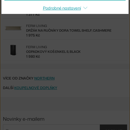
NICHBA
Podrobné nastavení
DRŽÁK TOWEL, BLUE
1 377 Kč
FERM LIVING
DRŽÁK NA RUČNÍKY DORA TOWEL SHELF, CASHMERE
1 975 Kč
FERM LIVING
ODPADKOVÝ KOŠ ENKEL S, BLACK
1 980 Kč
VÍCE OD ZNAČKY
NORTHERN
DALŠÍ
KOUPELNOVÉ DOPLŇKY
Novinky e-mailem