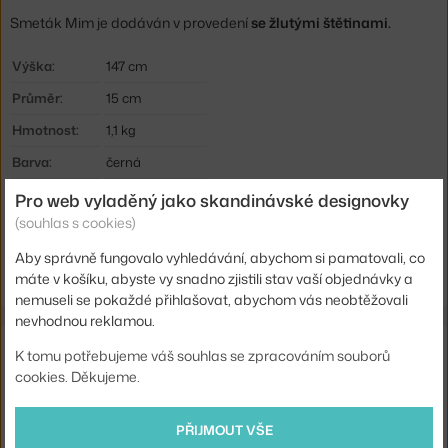
Smeták Mim je dodáván v provedení
se žlutými štětinami.
Výška:
147 cm
Průměr:
15 cm
Hmotnost:
1,1 kg
Barva:
černá
Materiál:
eloxovaný hliník
Pro web vyladěný jako skandinávské designovky
(souhlas s cookies)
Kód produktu
NRT-3110
Aby správně fungovalo vyhledávání, abychom si pamatovali, co
EAN
7073337000671
máte v košíku, abyste vy snadno zjistili stav vaší objednávky a
nemuseli se pokaždé přihlašovat, abychom vás neobtěžovali
nevhodnou reklamou.
Také by se vám mohlo líbit
K tomu potřebujeme váš souhlas se zpracováním souborů
cookies. Děkujeme.
FERM LIVING
DRŽÁK NA TOALETNÍ PAPÍR DORA W. SHELF, WHITE
958 Kč
PŘIJMOUT VŠE