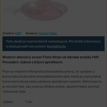
Značka:
HAY
Kolekce:
Svícny Flare
Toto zboží je momentálně nedostupné. Pro bližší informace
o dostupnosti nás prosím
kontaktujte
.
Moderní skleněný svícen Flare Stripe od dánské značky HAY.
Provedení: růžové s bílými spirálkami.
Flare je moderní interpretací klasického svícnu. Je vyroben z
barevného foukaného borosilikátového skla, které je zvýrazněné
barevnými okraji nebo zdobeno spirálovým vzorem. Střed svícnu
je navržen tak, aby pojmul většinu svíček, spodní miska zachytí
roztavený vosk.
Výška:
7 cm