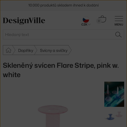
10.000 produktů skladem ihned k dodání
Sleva 5 % pro odběratele
newsletteru
Košík
0
30 dní na vrácení zboží
CZK
MENU
0 Kč
Hledat
HLE
Doplňky
Svícny a svíčky
Skleněný svícen Flare Stripe, pink w.
white