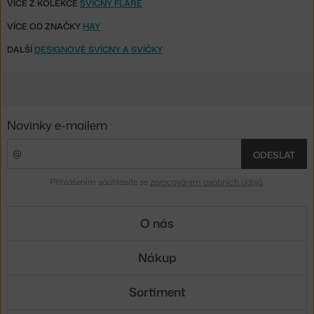
VÍCE Z KOLEKCE
SVÍCNY FLARE
VÍCE OD ZNAČKY
HAY
DALŠÍ
DESIGNOVÉ SVÍCNY A SVÍČKY
Novinky e-mailem
ODESLAT
Přihlášením souhlasíte se
zpracováním osobních údajů
.
O nás
Nákup
Sortiment