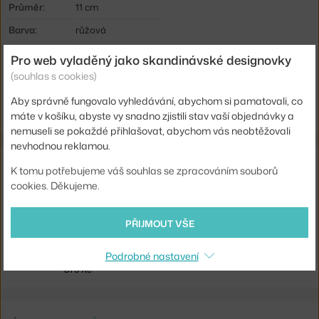
Průměr:
11 cm
Barva:
růžová
Materiál:
ručně foukané sklo
Pro web vyladěný jako skandinávské designovky
(souhlas s cookies)
Kód produktu
HAY-AB392-A934
EAN
5710441291725
Aby správně fungovalo vyhledávání, abychom si pamatovali, co
máte v košíku, abyste vy snadno zjistili stav vaší objednávky a
nemuseli se pokaždé přihlašovat, abychom vás neobtěžovali
nevhodnou reklamou.
Ze stejné kolekce
K tomu potřebujeme váš souhlas se zpracováním souborů
cookies. Děkujeme.
HAY
SVÍCEN FLARE MEDIUM, PINK
900 Kč
PŘIJMOUT VŠE
HAY
Podrobné nastavení
SVÍCEN FLARE, PINK
875 Kč