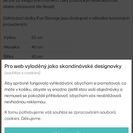
skryté za elegantním rámem. Díky praktickým kolečkám lze
stolek přesouvat dle libosti.
Odkládací stolky Eve Storage jsou dostupné v několika barevných
provedeních.
Výška:
53 cm
Hloubka:
40 cm
Šířka:
42 cm
Pro web vyladěný jako skandinávské designovky
Barva:
červená
(souhlas s cookies)
Materiál:
práškově lakovaná ocel
Aby správně fungovalo vyhledávání, abychom si pamatovali, co
Podnož:
kov, s kolečky
máte v košíku, abyste vy snadno zjistili stav vaší objednávky a
Tvar stolu:
kruh
nemuseli se pokaždé přihlašovat, abychom vás neobtěžovali
nevhodnou reklamou.
Deska stolu:
kov
K tomu potřebujeme váš souhlas se zpracováním souborů
Kód produktu
FER-1104267431
cookies. Děkujeme.
EAN
5704723303978