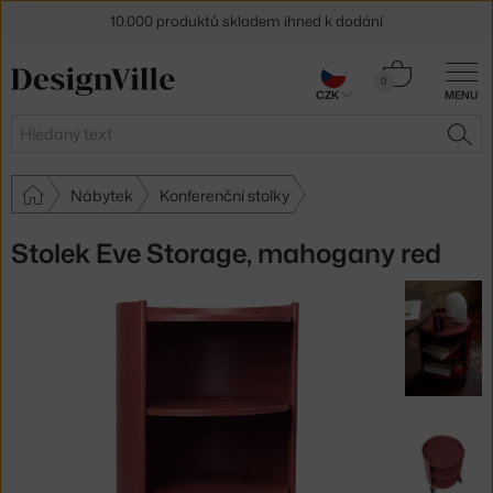
10.000 produktů skladem ihned k dodání
Sleva 5 % pro odběratele
newsletteru
Košík
0
CZK
MENU
0 Kč
30 dní na vrácení zboží
Hledat
HLE
Nábytek
Konferenční stolky
Stolek Eve Storage, mahogany red