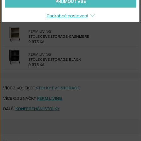
PŘIJMOUT VŠE
Podrobné nastavení
Ze stejné kolekce
FERM LIVING
STOLEK EVE STORAGE, CASHMERE
9 975 Kč
FERM LIVING
STOLEK EVE STORAGE, BLACK
9 975 Kč
VÍCE Z KOLEKCE
STOLKY EVE STORAGE
VÍCE OD ZNAČKY
FERM LIVING
DALŠÍ
KONFERENČNÍ STOLKY