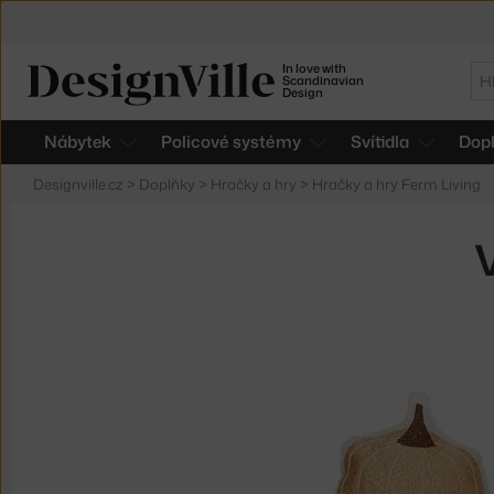
In love with
Hl
Scandinavian
Design
Nábytek
Policové systémy
Svítidla
Dop
Designville.cz
>
Doplňky
>
Hračky a hry
>
Hračky a hry Ferm Living