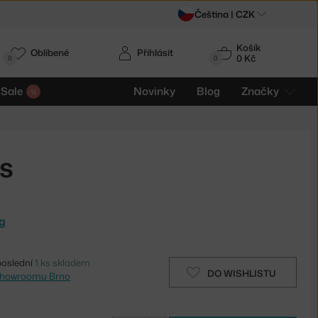
Čeština |
CZK
Košík
Oblíbené
Přihlásit
0 Kč
0
0
Sale
Novinky
Blog
Značky
s
ng
poslední
1 ks skladem
DO WISHLISTU
showroomu Brno