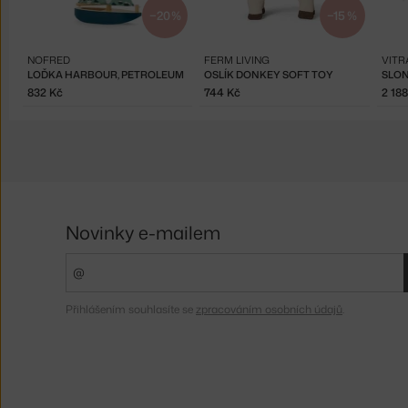
−20 %
−15 %
NOFRED
FERM LIVING
VITR
LOĎKA HARBOUR, PETROLEUM
OSLÍK DONKEY SOFT TOY
832 Kč
744 Kč
2 18
Novinky e-mailem
Přihlášením souhlasíte se
zpracováním osobních údajů
.