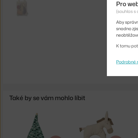
Pro we
(souhlas s 
Aby správn
snadno zji
neobtěžova
K tomu pot
Podrobné 
Také by se vám mohlo líbit