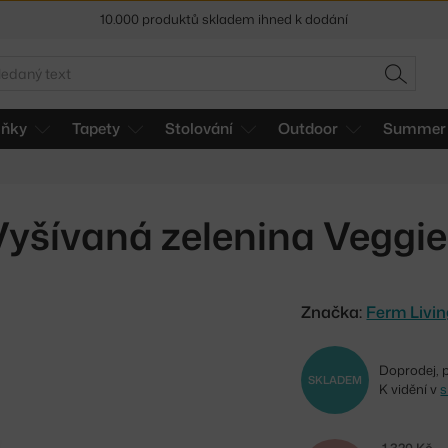
10.000 produktů skladem ihned k dodání
Sleva 5 % pro odběratele
newsletteru
edat
HLEDAT
30 dní na vrácení zboží
lňky
Tapety
Stolování
Outdoor
Summer 
Vyšívaná zelenina Veggie
Značka:
Ferm Livi
Doprodej, 
SKLADEM
K vidění v