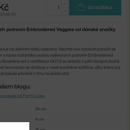
+
Kč
DO KOŠÍKU
−
654,55 Kč
ých potravin Embroidered Veggies od dánské značky
 je na jídelním lístku zelenina. Nechte své ratolesti ponořit se
er s touto roztomilou sadou vyšívaných potravin Embroidered
. Bavlněný set s certifikací GOTS se skládá z pěti různých druhů
ná herní sada se dodává v malé bavlněné taštičce, díky které si ji
noduše přenést z trhu na jídelní stůl.
ašem blogu:
o pokoje od Ferm Living
20 cm
4 cm
15 cm