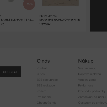
−15 %
A
FERM LIVING
SLON EAMES ELEPHANT S RE, WHITE
MAPA THE WORLD, OFF-WHITE
8 Kč
1 975 Kč
O nás
Nákup
Kontakt
Vše o nákupu
ODESLAT
O nás
Doprava a platba
B2B spolupráce
Vrácení zboží
B2B realizace
Reklamace
Kariéra
Obchodní podmínky
Pro média
Zpracování os. údajů
Ohodnoťte nás
Odstoupit od smlouv