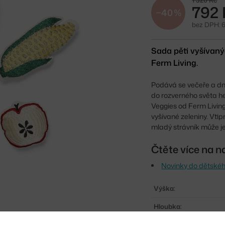
1 320 Kč
792 
−40 %
bez DPH: 
Sada pěti vyšívan
Ferm Living.
Podává se večeře a dnes
do rozverného světa h
Veggies od Ferm Living
vyšívané zeleniny. Vtip
mladý strávník může jed
Čtěte více na n
Novinky do dětskéh
Výška:
Hloubka:
Šířka: