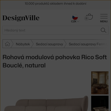
Sleva 5 % pro odběratele
newsletteru
Košík
30 dní na vrácení zboží
0
CZK
MENU
0 Kč
Hledat
HLE
Nábytek
Sedací soupravy
Sedací soupravy Ferm Liv
Rohová modulová pohovka Rico Soft
Bouclé, natural