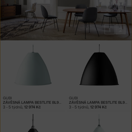
1
2
Produkty
od
Robert
Dudley
Best
GUBI
GUBI
ZÁVĚSNÁ LAMPA BESTLITE BL9L, WHITE
ZÁVĚSNÁ LAMPA BESTLITE BL9L, BLACK
3 - 5 týdnů
,
12 974 Kč
3 - 5 týdnů
,
12 974 Kč