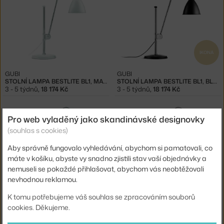
IKONA
GUBI
GUBI
STOLNÍ LAMPA BESTLITE BL1, MATT WHITE
STOLNÍ LAMPA BESTLITE BL1, BLACK
3 - 5 týdnů
,
18 174 Kč
3 - 5 týdnů
,
18 174 Kč
Pro web vyladěný jako skandinávské designovky
(souhlas s cookies)
Aby správně fungovalo vyhledávání, abychom si pamatovali, co
máte v košíku, abyste vy snadno zjistili stav vaší objednávky a
nemuseli se pokaždé přihlašovat, abychom vás neobtěžovali
IKONA
nevhodnou reklamou.
GUBI
GUBI
K tomu potřebujeme váš souhlas se zpracováním souborů
STOJACÍ LAMPA BESTLITE BL3S, WHITE
STOJACÍ LAMPA BESTLITE BL3S, BLACK
cookies. Děkujeme.
3 - 5 týdnů
,
25 974 Kč
3 - 5 týdnů
,
25 974 Kč