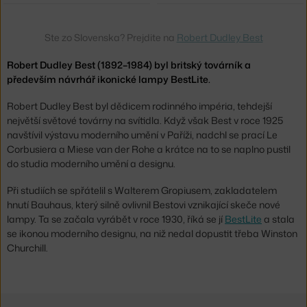
Ste zo Slovenska? Prejdite na
Robert Dudley Best
Robert Dudley Best (1892–1984) byl britský továrník a
především návrhář ikonické lampy BestLite.
Robert Dudley Best byl dědicem rodinného impéria, tehdejší
největší světové továrny na svítidla. Když však Best v roce 1925
navštívil výstavu moderního umění v Paříži, nadchl se prací Le
Corbusiera a Miese van der Rohe a krátce na to se naplno pustil
do studia moderního umění a designu.
Při studiích se spřátelil s Walterem Gropiusem, zakladatelem
hnutí Bauhaus, který silně ovlivnil Bestovi vznikající skeče nové
lampy. Ta se začala vyrábět v roce 1930, říká se jí
BestLite
a stala
se ikonou moderního designu, na niž nedal dopustit třeba Winston
Churchill.