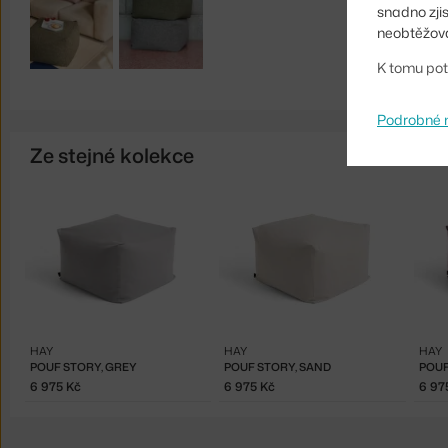
snadno zji
neobtěžova
K tomu pot
Podrobné 
Ze stejné kolekce
HAY
HAY
HAY
POUF STORY, GREY
POUF STORY, SAND
POUF
6 975 Kč
6 975 Kč
6 97