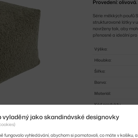
Provedení: olivová.
Série měkkých poufů S
strukturované látky v 
navrženy tak, aby mohl
přenosné a ideální pro
Výška:
Hloubka:
Šířka:
Barva:
Materiál:
Kód produktu
b vyladěný jako skandinávské designovky
EAN
cookies)
ě fungovalo vyhledávání, abychom si pamatovali, co máte v košíku, a