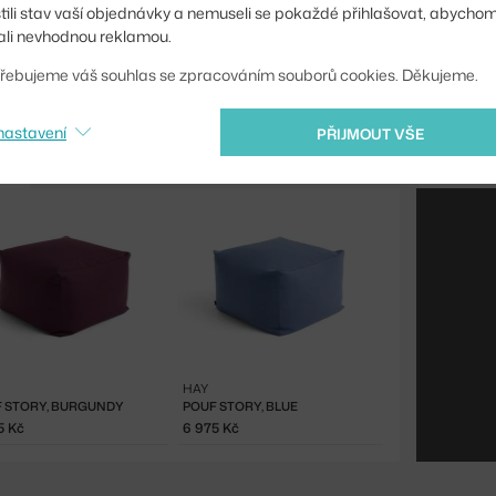
stili stav vaší objednávky a nemuseli se pokaždé přihlašovat, abycho
li nevhodnou reklamou.
řebujeme váš souhlas se zpracováním souborů cookies. Děkujeme.
nastavení
PŘIJMOUT VŠE
HAY
 STORY, BURGUNDY
POUF STORY, BLUE
5 Kč
6 975 Kč