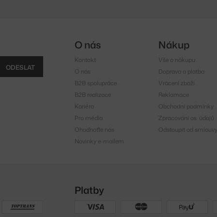
O nás
Nákup
Kontakt
Vše o nákupu
ODESLAT
O nás
Doprava a platba
B2B spolupráce
Vrácení zboží
B2B realizace
Reklamace
Kariéra
Obchodní podmínky
Pro média
Zpracování os. údajů
Ohodnoťte nás
Odstoupit od smlouv
Novinky e-mailem
Platby