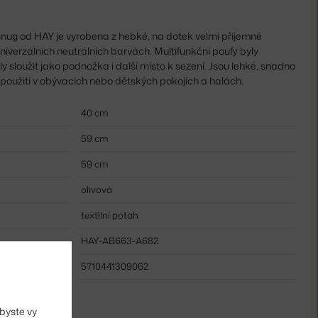
nug od HAY je vyrobena z hebké, na dotek velmi příjemné
univerzálních neutrálních barvách. Multifunkční poufy byly
y sloužit jako podnožka i další místo k sezení. Jsou lehké, snadno
 použití v obývacích nebo dětských pokojích a halách.
40 cm
59 cm
59 cm
olivová
textilní potah
HAY-AB663-A682
5710441309062
byste vy