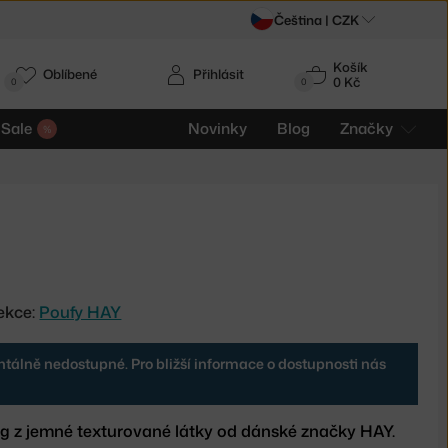
Čeština |
CZK
Košík
Oblíbené
Přihlásit
0 Kč
0
0
Sale
Novinky
Blog
Značky
ekce:
Poufy HAY
tálně nedostupné. Pro bližší informace o dostupnosti nás
g z jemné texturované látky od dánské značky HAY.