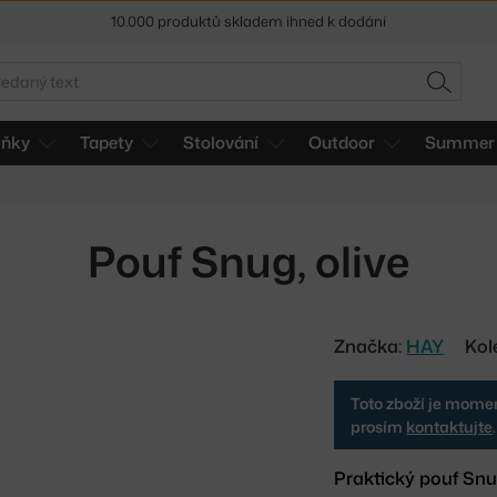
10.000 produktů skladem ihned k dodání
Sleva 5 % pro odběratele
newsletteru
edat
HLEDAT
30 dní na vrácení zboží
lňky
Tapety
Stolování
Outdoor
Summer 
Pouf Snug, olive
Značka:
HAY
Kol
Toto zboží je momen
prosím
kontaktujte
.
Praktický pouf Snu