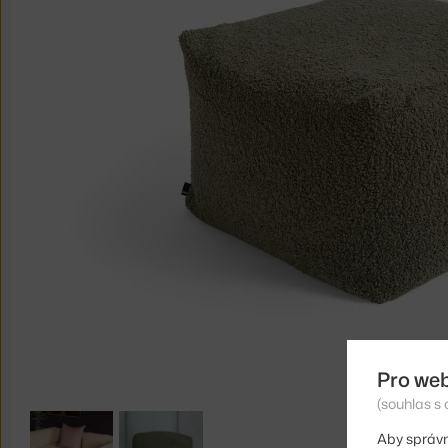
Pro we
(souhlas s 
Aby správn