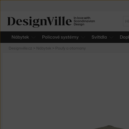
In love with
Hl
Scandinavian
Design
Nábytek
Policové systémy
Svítidla
Dop
Designville.cz
>
Nábytek
>
Poufy a otomany