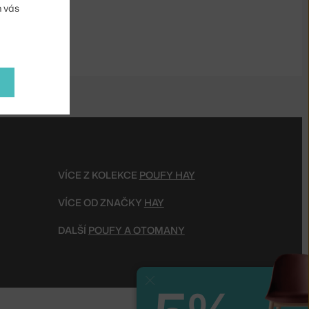
m vás
VÍCE Z KOLEKCE
POUFY HAY
VÍCE OD ZNAČKY
HAY
DALŠÍ
POUFY A OTOMANY
Zavřít