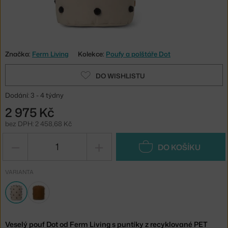
Značka:
Ferm Living
Kolekce:
Poufy a polštáře Dot
DO WISHLISTU
Dodání: 3 - 4 týdny
2 975 Kč
bez DPH: 2 458,68 Kč
−
+
DO KOŠÍKU
VARIANTA
Veselý pouf Dot od Ferm Living s puntíky z recyklované PET