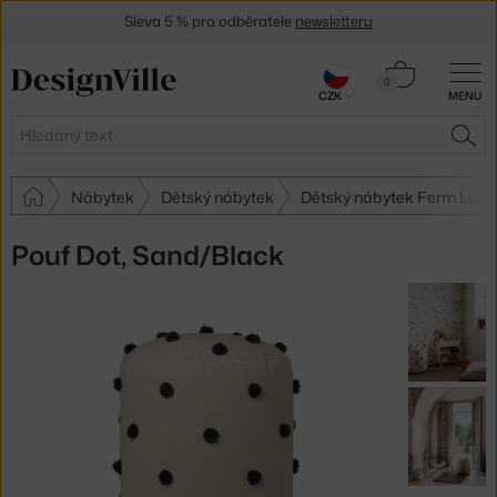
Sleva 5 % pro odběratele
newsletteru
30 dní na vrácení zboží
Košík
0
CZK
MENU
0 Kč
Hledat
HLE
Nábytek
Dětský nábytek
Dětský nábytek Ferm Livin
Pouf Dot, Sand/Black