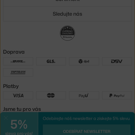
Sledujte nás
Doprava
Platby
Jsme tu pro vás
5%
Odebírejte náš newsletter a získejte 5% slevu.
Zavřít
UX design
a
e-shop na míru
od
ODEBÍRAT NEWSLETTER
sleva pro vás!
PeckaDesign