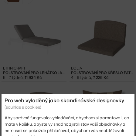
filtry:
hnědá
ETHNICRAFT
BOLIA
POLSTROVÁNÍ PRO LEHÁTKO JACK, MOCHA
POLSTROVÁNÍ PRO KŘESLO PATIO, BEIGE
5 - 7 týdnů
,
11 934 Kč
4 - 6 týdnů
,
7 225 Kč
Pro web vyladěný jako skandinávské designovky
(souhlas s cookies)
Aby správně fungovalo vyhledávání, abychom si pamatovali, co
máte v košíku, abyste vy snadno zjistili stav vaší objednávky a
nemuseli se pokaždé přihlašovat, abychom vás neobtěžovali