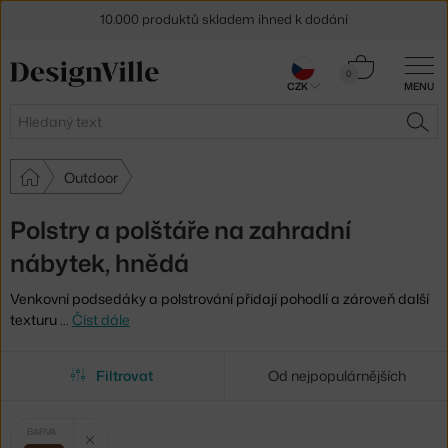
10.000 produktů skladem ihned k dodání
Sleva 5 % pro odběratele
newsletteru
Košík
0
CZK
MENU
0 Kč
30 dní na vrácení zboží
Hledat
HLE
Outdoor
Polstry a polštáře na zahradní
nábytek, hnědá
Venkovní podsedáky a polstrování přidají pohodlí a zároveň další
texturu
…
Číst dále
Filtrovat
Od nejpopulárnějších
Vybrané
Zrušit filtr
BARVA