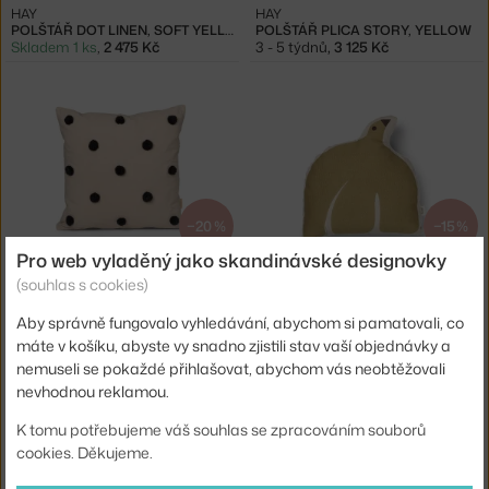
HAY
HAY
POLŠTÁŘ DOT LINEN, SOFT YELLOW
POLŠTÁŘ PLICA STORY, YELLOW
Skladem 1 ks
,
2 475 Kč
3 - 5 týdnů
,
3 125 Kč
−20 %
−15 %
Pro web vyladěný jako skandinávské designovky
FERM LIVING
FERM LIVING
(souhlas s cookies)
POLŠTÁŘ DOT, SAND/BLACK
POLŠTÁŘ SWIF BIRD CUSHION, SILVER FERN
Skladem 1 ks
,
1 380 Kč
Skladem 4 ks
,
956 Kč
Aby správně fungovalo vyhledávání, abychom si pamatovali, co
máte v košíku, abyste vy snadno zjistili stav vaší objednávky a
nemuseli se pokaždé přihlašovat, abychom vás neobtěžovali
nevhodnou reklamou.
K tomu potřebujeme váš souhlas se zpracováním souborů
cookies. Děkujeme.
−20 %