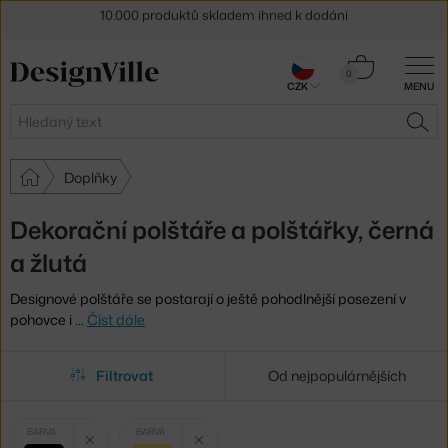
Sleva 5 % pro odběratele
newsletteru
Košík
30 dní na vrácení zboží
0
CZK
MENU
0 Kč
Hledat
HLE
Doplňky
Dekorační polštáře a polštářky, černá
a žlutá
Designové polštáře se postarají o ještě pohodlnější posezení v
pohovce i
…
Číst dále
Filtrovat
Od nejpopulárnějších
Vybrané
Zrušit filtr
Zrušit filtr
BARVA
BARVA