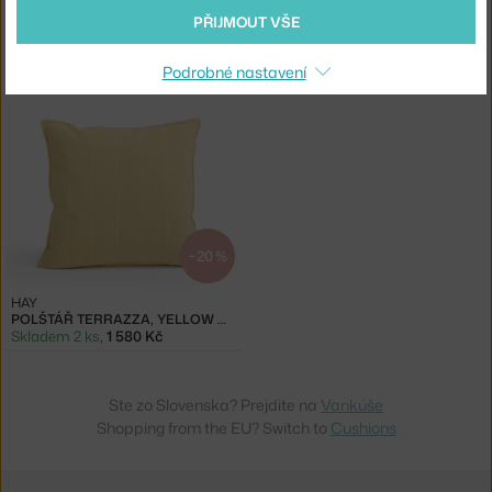
PŘIJMOUT VŠE
FERM LIVING
HAY
DĚTSKÝ POLŠTÁŘ PEACOCK
POLŠTÁŘ TERRAZZA, YELLOW BOLD STRIPE
Podrobné nastavení
3 - 4 týdny
,
1 125 Kč
Skladem 2 ks
,
1 300 Kč
−20 %
HAY
POLŠTÁŘ TERRAZZA, YELLOW NARROW STRIPE
Skladem 2 ks
,
1 580 Kč
Ste zo Slovenska? Prejdite na
Vankúše
Shopping from the EU? Switch to
Cushions