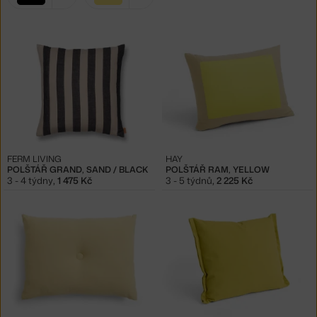
filtry:
černá
žlutá
FERM LIVING
HAY
POLŠTÁŘ GRAND, SAND / BLACK
POLŠTÁŘ RAM, YELLOW
3 - 4 týdny
,
1 475 Kč
3 - 5 týdnů
,
2 225 Kč