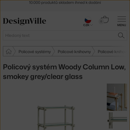
Sleva 5 % pro odběratele
newsletteru
30 dní na vrácení zboží
Košík
0
CZK
MENU
0 Kč
Hledat
HLE
Policové systémy
Policové knihovny
Policové knihovn
Policový systém Woody Column Low,
smokey grey/clear glass