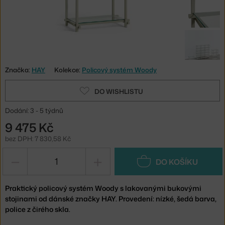
Značka:
HAY
Kolekce:
Policový systém Woody
DO WISHLISTU
Dodání: 3 - 5 týdnů
9 475 Kč
bez DPH: 7 830,58 Kč
−
+
DO KOŠÍKU
Praktický policový systém Woody s lakovanými bukovými
stojinami od dánské značky HAY. Provedení: nízké, šedá barva,
police z čirého skla.