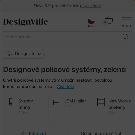
Sleva 5 % pro odběratele
newsletteru
30 dní na vrácení zboží
Košík
0
CZK
MENU
0 Kč
Hledat
HLE
Designville.cz
Designové policové systémy, zelená
Chytré policové systémy vám umožní sestavit libovolnou
kombinaci ušitou na míru
…
Číst dále
Další
Systém
USM Haller
New Works
kategorie
261×
String
Shelving
447×
135×
Filtrovat
Od nejpopulárnějších