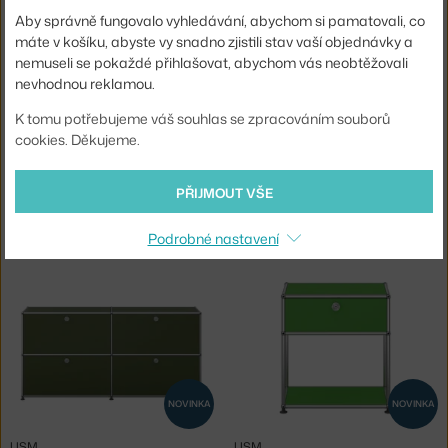
6 - 8 týdnů
,
30 957 Kč
6 - 8 týdnů
,
18 437 Kč
Aby správně fungovalo vyhledávání, abychom si pamatovali, co
máte v košíku, abyste vy snadno zjistili stav vaší objednávky a
nemuseli se pokaždé přihlašovat, abychom vás neobtěžovali
nevhodnou reklamou.
K tomu potřebujeme váš souhlas se zpracováním souborů
cookies. Děkujeme.
NOVINKA
NOVINKA
PŘIJMOUT VŠE
USM
USM
SERVÍROVACÍ VOZÍK USM HALLER, OLIVE GREEN
KOMODA USM HALLER E2, GREEN
Podrobné nastavení
6 - 8 týdnů
,
18 437 Kč
6 - 8 týdnů
,
61 073 Kč
NOVINKA
NOVINKA
USM
USM