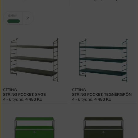
Vybrané
Zrušit filtr
BARVA
filtry:
zelená
STRING
STRING
STRING POCKET, SAGE
STRING POCKET, TEGNÉRGRÖN
4 - 6 týdnů
,
4 480 Kč
4 - 6 týdnů
,
4 480 Kč