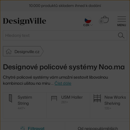
10.000 produktů skladem ihned k dodání
Sleva 5 % pro odběratele
newsletteru
Košík
0
CZK
MENU
0 Kč
30 dní na vrácení zboží
Hledat
HLE
Designville.cz
Designové policové systémy Noo.ma
Chytré policové systémy vám umožní sestavit libovolnou
kombinaci ušitou na míru
…
Číst dále
Další
Systém
USM Haller
New Works
kategorie
261×
String
Shelving
447×
135×
Filtrovat
Od nejpopulárnějších