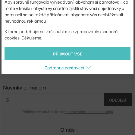
Aby správně fungovalo vyhledávání, abychom si pamatovali, co
máte v košíku, abyste vy snadno zjistili stav vaší objednávky a
nemuseli se pokaždé přihlašovat, abychom vás neobtěžovali
nevhodnou reklamou.
NOO.MA
NOO.MA
POLICOVÝ REGÁL HES, PEBBLE GREY
POLICOVÝ REGÁL HES, TOMATO RED
K tomu potřebujeme váš souhlas se zpracováním souborů
4 - 6 týdnů
,
22 074 Kč
4 - 6 týdnů
,
36 374 Kč
cookies. Děkujeme.
Ste zo Slovenska? Prejdite na
Policové systémy
PŘIJMOUT VŠE
Shopping from the EU? Switch to
Shelving systems
Podrobné nastavení
Novinky e-mailem
ODESLAT
Přihlášením souhlasíte se
zpracováním osobních údajů
.
O nás