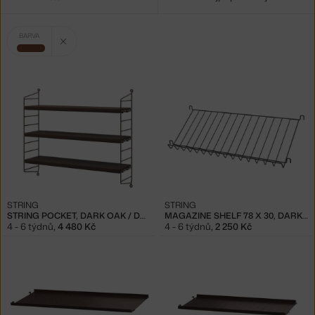
Vybrané
Zrušit filtr
BARVA
filtry:
hnědá
STRING
STRING
STRING POCKET, DARK OAK / DARK BROWN
MAGAZINE SHELF 78 X 30, DARK BROWN
4 - 6 týdnů
,
4 480 Kč
4 - 6 týdnů
,
2 250 Kč