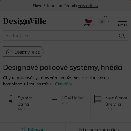
Sleva 5 % pro odběratele
newsletteru
30 dní na vrácení zboží
Košík
0
CZK
MENU
0 Kč
Hledat
HLE
Designville.cz
Designové policové systémy, hnědá
Chytré policové systémy vám umožní sestavit libovolnou
kombinaci ušitou na míru
…
Číst dále
Další
Systém
USM Haller
New Works
kategorie
261×
String
Shelving
447×
135×
Filtrovat
Od nejpopulárnějších