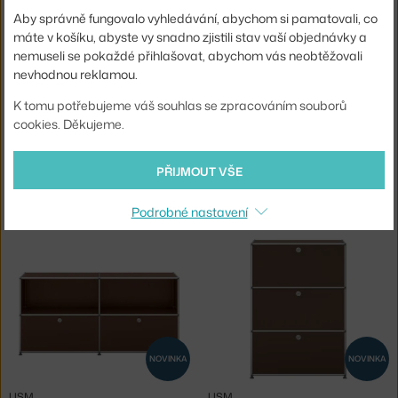
4 - 6 týdnů
,
1 180 Kč
6 - 8 týdnů
,
24 072 Kč
Aby správně fungovalo vyhledávání, abychom si pamatovali, co
máte v košíku, abyste vy snadno zjistili stav vaší objednávky a
nemuseli se pokaždé přihlašovat, abychom vás neobtěžovali
nevhodnou reklamou.
K tomu potřebujeme váš souhlas se zpracováním souborů
cookies. Děkujeme.
NOVINKA
NOVINKA
PŘIJMOUT VŠE
USM
USM
KOMODA POD TV USM HALLER O2, BROWN
KOMODA USM HALLER S2, BROWN
Podrobné nastavení
6 - 8 týdnů
,
43 325 Kč
6 - 8 týdnů
,
33 558 Kč
NOVINKA
NOVINKA
USM
USM