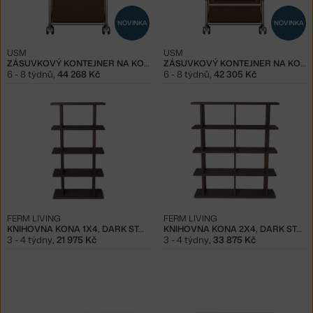
NOVINKA
NOVINKA
USM
USM
ZÁSUVKOVÝ KONTEJNER NA KOLEČKÁCH USM HALLER M63, BROWN
ZÁSUVKOVÝ KONTEJNER NA KOLEČKÁCH USM HALLER M26, BROWN
6 - 8 týdnů
,
44 268 Kč
6 - 8 týdnů
,
42 305 Kč
FERM LIVING
FERM LIVING
KNIHOVNA KONA 1X4, DARK STAINED
KNIHOVNA KONA 2X4, DARK STAINED
3 - 4 týdny
,
21 975 Kč
3 - 4 týdny
,
33 875 Kč