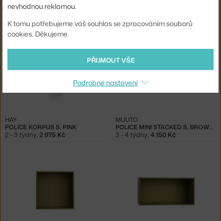
VITRA
VITRA
nevhodnou reklamou.
POLICE CORNICHE M, KHAKI
POLICE CORNICHE S, KHAKI
8 - 10 týdnů
,
2 574 Kč
8 - 10 týdnů
,
2 054 Kč
K tomu potřebujeme váš souhlas se zpracováním souborů
cookies. Děkujeme.
PŘIJMOUT VŠE
Podrobné nastavení
HAY
MUUTO
POLICE KORPUS S, PINK
POLICE MINI STACKED S, BROWN GREEN
2 - 3 týdny
,
2 975 Kč
3 - 4 týdny
,
4 150 Kč