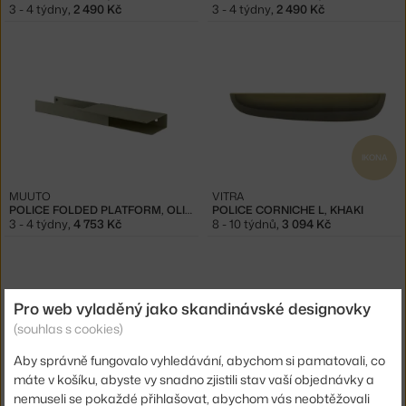
3 - 4 týdny
,
2 490 Kč
3 - 4 týdny
,
2 490 Kč
IKONA
MUUTO
VITRA
POLICE FOLDED PLATFORM, OLIVE
POLICE CORNICHE L, KHAKI
3 - 4 týdny
,
4 753 Kč
8 - 10 týdnů
,
3 094 Kč
Pro web vyladěný jako skandinávské designovky
(souhlas s cookies)
Aby správně fungovalo vyhledávání, abychom si pamatovali, co
máte v košíku, abyste vy snadno zjistili stav vaší objednávky a
nemuseli se pokaždé přihlašovat, abychom vás neobtěžovali