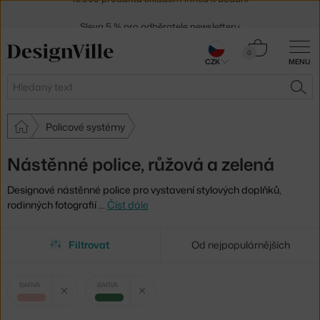
Sleva 5 % pro odběratele
newsletteru
30 dní na vrácení zboží
Košík
0
CZK
MENU
0 Kč
Hledat
HLE
Policové systémy
Nástěnné police, růžová a zelená
Designové nástěnné police pro vystavení stylových doplňků,
rodinných fotografií
…
Číst dále
Filtrovat
Od nejpopulárnějších
Vybrané
Zrušit filtr
Zrušit filtr
BARVA
BARVA
filtry:
růžová
zelená