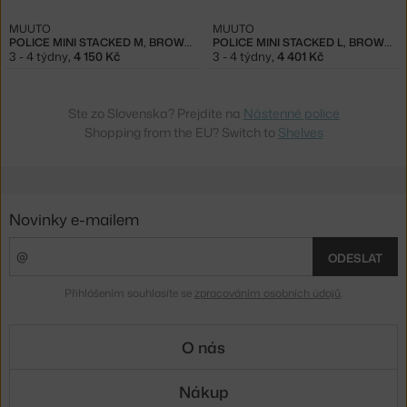
MUUTO
MUUTO
POLICE MINI STACKED M, BROWN GREEN
POLICE MINI STACKED L, BROWN GREEN
3 - 4 týdny
,
4 150 Kč
3 - 4 týdny
,
4 401 Kč
Ste zo Slovenska? Prejdite na
Nástenné police
Shopping from the EU? Switch to
Shelves
Novinky e-mailem
ODESLAT
Přihlášením souhlasíte se
zpracováním osobních údajů
.
O nás
Nákup