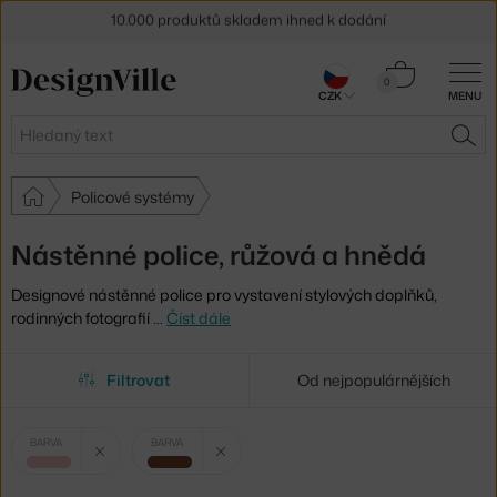
10.000 produktů skladem ihned k dodání
Sleva 5 % pro odběratele
newsletteru
Košík
0
CZK
MENU
0 Kč
30 dní na vrácení zboží
Hledat
HLE
Policové systémy
Nástěnné police, růžová a hnědá
Designové nástěnné police pro vystavení stylových doplňků,
rodinných fotografií
…
Číst dále
Filtrovat
Od nejpopulárnějších
Vybrané
Zrušit filtr
Zrušit filtr
BARVA
BARVA
filtry:
růžová
hnědá