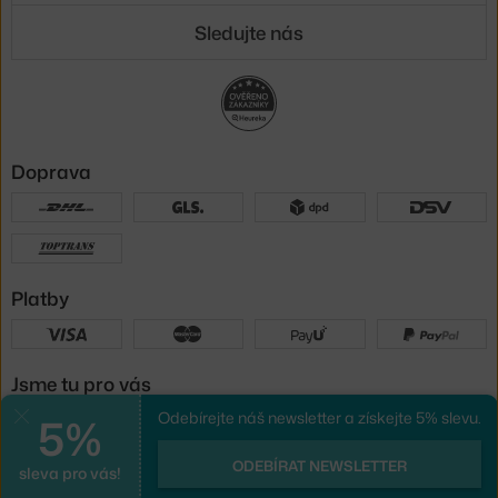
Sledujte nás
Doprava
Platby
Jsme tu pro vás
5%
Odebírejte náš newsletter a získejte 5% slevu.
Zavřít
UX design
a
e-shop na míru
od
ODEBÍRAT NEWSLETTER
sleva pro vás!
PeckaDesign