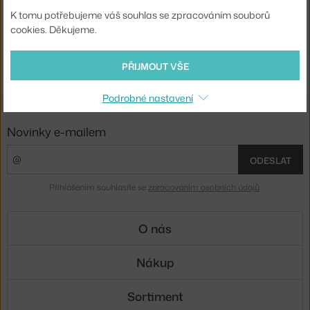
2 - 3 týdny
,
2 975 Kč
4 - 6 týdnů
,
4 970 Kč
K tomu potřebujeme váš souhlas se zpracováním souborů
cookies. Děkujeme.
Ste zo Slovenska? Prejdite na
Nástenné police
Shopping from the EU? Switch to
Shelves
PŘIJMOUT VŠE
Podrobné nastavení
Novinky e-mailem
ODESLAT
Přihlášením souhlasíte se
zpracováním osobních údajů
.
O nás
Nákup
Sortiment