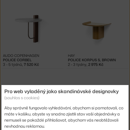
AUDO COPENHAGEN
HAY
POLICE CORBEL
POLICE KORPUS S, BROWN
3 - 5 týdnů
,
7 520 Kč
2 - 3 týdny
,
2 975 Kč
Pro web vyladěný jako skandinávské designovky
(souhlas s cookies)
Aby správně fungovalo vyhledávání, abychom si pamatovali, co
máte v košíku, abyste vy snadno zjistili stav vaší objednávky a
nemuseli se pokaždé přihlašovat, abychom vás neobtěžovali
HAY
STRING
nevhodnou reklamou.
POLICE KORPUS S, PINK
POLICE MUSEUM NM&.045, DARK BROWN