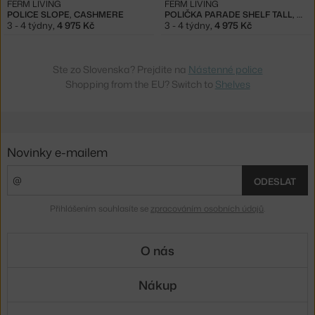
FERM LIVING
FERM LIVING
POLICE SLOPE, CASHMERE
POLIČKA PARADE SHELF TALL, CASHMERE
3 - 4 týdny
,
4 975 Kč
3 - 4 týdny
,
4 975 Kč
Ste zo Slovenska? Prejdite na
Nástenné police
Shopping from the EU? Switch to
Shelves
Novinky e-mailem
ODESLAT
Přihlášením souhlasíte se
zpracováním osobních údajů
.
O nás
Nákup