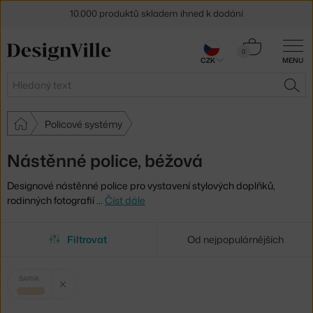
10.000 produktů skladem ihned k dodání
Sleva 5 % pro odběratele
newsletteru
Košík
0
CZK
MENU
0 Kč
30 dní na vrácení zboží
Hledat
HLE
Policové systémy
Nástěnné police, béžová
Designové nástěnné police pro vystavení stylových doplňků,
rodinných fotografií
…
Číst dále
Filtrovat
Od nejpopulárnějších
Vybrané
Zrušit filtr
BARVA
filtry:
béžová