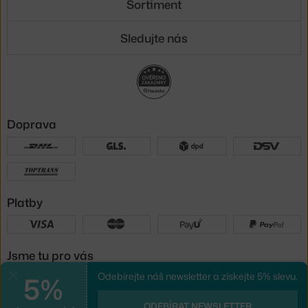
Sortiment
Sledujte nás
Doprava
Platby
Jsme tu pro vás
5%
Odebírejte náš newsletter a získejte 5% slevu.
Zavřít
UX design
a
e-shop na míru
od
ODEBÍRAT NEWSLETTER