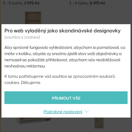
3 - 5 týdnů
,
2 975 Kč
3 - 4 týdny
,
8 475 Kč
Pro web vyladěný jako skandinávské designovky
(souhlas s cookies)
Aby správně fungovalo vyhledávání, abychom si pamatovali, co
máte v košíku, abyste vy snadno zjistili stav vaší objednávky a
nemuseli se pokaždé přihlašovat, abychom vás neobtěžovali
FERM LIVING
STRING
nevhodnou reklamou.
NÁSTĚNNÁ SKŘÍŇKA HAZE, CASHMERE
POLICE MUSEUM NM&.045, BEIGE
3 - 5 týdnů
,
11 225 Kč
4 - 6 týdnů
,
4 970 Kč
K tomu potřebujeme váš souhlas se zpracováním souborů
cookies. Děkujeme.
PŘIJMOUT VŠE
Podrobné nastavení