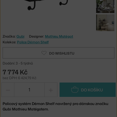
Značka:
Gubi
Designer:
Mathieu Matégot
Kolekce:
Police Démon Shelf
DO WISHLISTU
Dodání: 3 - 5 týdnů
7 774 Kč
bez DPH: 6 424,79 Kč
−
+
DO KOŠÍKU
Policový systém Démon Shelf navržený pro dánskou značku
Gubi Mathieu Matégotem.