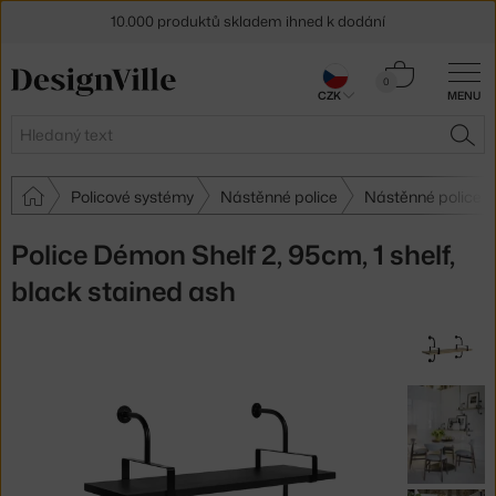
10.000 produktů skladem ihned k dodání
Sleva 5 % pro odběratele
newsletteru
Košík
0
CZK
MENU
0 Kč
30 dní na vrácení zboží
Hledat
HLE
Policové systémy
Nástěnné police
Nástěnné police G
Police Démon Shelf 2, 95cm, 1 shelf,
black stained ash