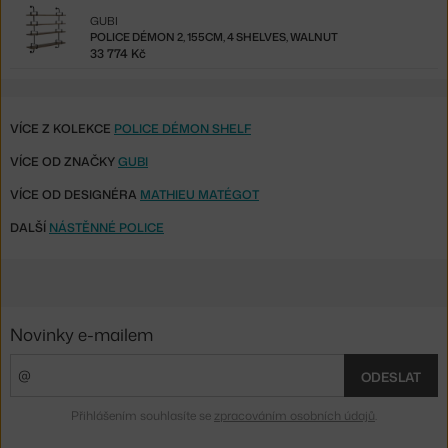
GUBI
POLICE DÉMON 2, 155CM, 4 SHELVES, WALNUT
33 774 Kč
VÍCE Z KOLEKCE
POLICE DÉMON SHELF
VÍCE OD ZNAČKY
GUBI
VÍCE OD DESIGNÉRA
MATHIEU MATÉGOT
DALŠÍ
NÁSTĚNNÉ POLICE
Novinky e-mailem
ODESLAT
Přihlášením souhlasíte se
zpracováním osobních údajů
.