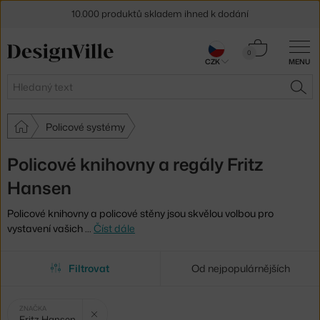
10.000 produktů skladem ihned k dodání
Sleva 5 % pro odběratele
newsletteru
Košík
0
CZK
MENU
0 Kč
30 dní na vrácení zboží
Hledat
HLE
Policové systémy
Policové knihovny a regály Fritz
Hansen
Policové knihovny a policové stěny jsou skvělou volbou pro
vystavení vašich
…
Číst dále
Filtrovat
Od nejpopulárnějších
Vybrané
Zrušit filtr
ZNAČKA
Fritz Hansen