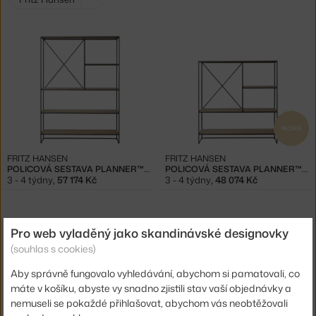
filtry:
IKONA
FRITZ HANSEN
FRITZ HANSEN
POLICOVÁ SESTAVA PLANNER™ MC520
POLICOVÁ SESTAVA PLANNER™ MC510
3 - 4 týdny
,
57 174 Kč
3 - 4 týdny
,
48 074 Kč
Pro web vyladěný jako skandinávské designovky
(souhlas s cookies)
Aby správně fungovalo vyhledávání, abychom si pamatovali, co
máte v košíku, abyste vy snadno zjistili stav vaší objednávky a
nemuseli se pokaždé přihlašovat, abychom vás neobtěžovali