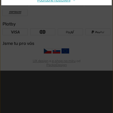
Podrobné nastavení
Platby
Jsme tu pro vás
UX design
a
e-shop na míru
od
PeckaDesign