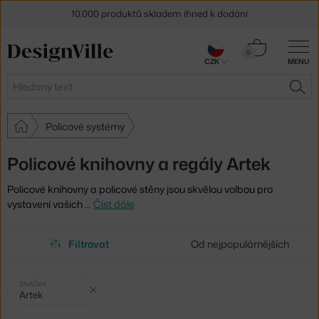
10.000 produktů skladem ihned k dodání
Sleva 5 % pro odběratele
newsletteru
Košík
0
CZK
MENU
0 Kč
30 dní na vrácení zboží
Hledat
HLE
Policové systémy
Policové knihovny a regály Artek
Policové knihovny a policové stěny jsou skvělou volbou pro
vystavení vašich
…
Číst dále
Filtrovat
Od nejpopulárnějších
Vybrané
Zrušit filtr
ZNAČKA
Artek
filtry: