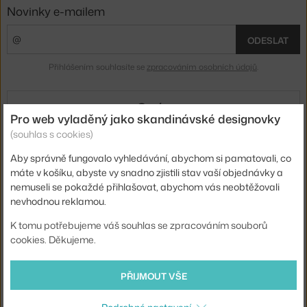
Novinky e-mailem
ODESLAT
Přihlášením souhlasíte se
zpracováním osobních údajů
.
O nás
Pro web vyladěný jako skandinávské designovky
(souhlas s cookies)
Nákup
Aby správně fungovalo vyhledávání, abychom si pamatovali, co
máte v košíku, abyste vy snadno zjistili stav vaší objednávky a
Sortiment
nemuseli se pokaždé přihlašovat, abychom vás neobtěžovali
nevhodnou reklamou.
Sledujte nás
K tomu potřebujeme váš souhlas se zpracováním souborů
cookies. Děkujeme.
PŘIJMOUT VŠE
Doprava