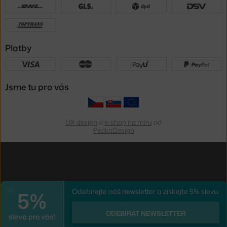
Platby
Jsme tu pro vás
UX design
a
e-shop na míru
od
PeckaDesign
5%
Odebírejte náš newsletter a získejte 5% slevu.
Zavřít
ODEBÍRAT NEWSLETTER
sleva pro vás!