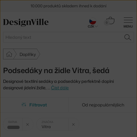
10.000 produktů skladem ihned k dodání
Sleva 5 % pro odběratele
newsletteru
Košík
0
CZK
MENU
0 Kč
30 dní na vrácení zboží
Hledat
HLE
Doplňky
Podsedáky na židle Vitra, šedá
Designové textilní sedáky a podsedáky perfektně doplní
designové jídelní židle,
…
Číst dále
Filtrovat
Od nejpopulárnějších
Vybrané
Zrušit filtr
Zrušit filtr
BARVA
ZNAČKA
Vitra
filtry:
šedá