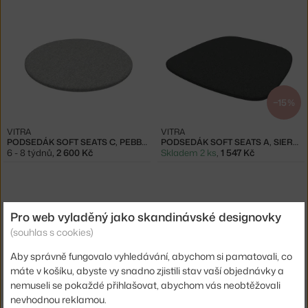
−15 %
VITRA
VITRA
PODSEDÁK SOFT SEATS C, PEBBLE GREY
PODSEDÁK SOFT SEATS A, SIERRA GREY/NERO
6 - 8 týdnů
,
2 600 Kč
Skladem 2 ks
,
1 547 Kč
Pro web vyladěný jako skandinávské designovky
(souhlas s cookies)
Ste zo Slovenska? Prejdite na
Podsedáky
Shopping from the EU? Switch to
Seat cushions
Aby správně fungovalo vyhledávání, abychom si pamatovali, co
máte v košíku, abyste vy snadno zjistili stav vaší objednávky a
nemuseli se pokaždé přihlašovat, abychom vás neobtěžovali
nevhodnou reklamou.