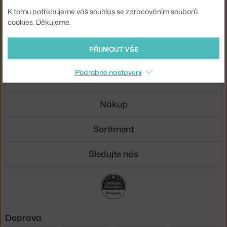
Novinky e-mailem
K tomu potřebujeme váš souhlas se zpracováním souborů
cookies. Děkujeme.
ODESLAT
PŘIJMOUT VŠE
Přihlášením souhlasíte se
zpracováním osobních údajů
.
Podrobné nastavení
O nás
Nákup
Sortiment
Sledujte nás
Doprava