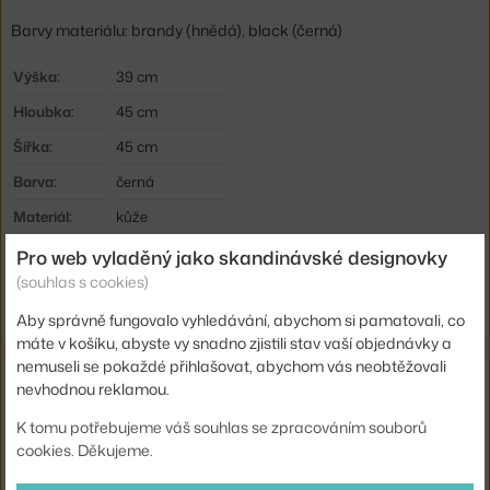
Barvy materiálu: brandy (hnědá), black (černá)
Výška:
39 cm
Hloubka:
45 cm
Šířka:
45 cm
Barva:
černá
Materiál:
kůže
Kód produktu
NCP-707317
Pro web vyladěný jako skandinávské designovky
(souhlas s cookies)
EAN
5712396030299
Aby správně fungovalo vyhledávání, abychom si pamatovali, co
máte v košíku, abyste vy snadno zjistili stav vaší objednávky a
nemuseli se pokaždé přihlašovat, abychom vás neobtěžovali
Ze stejné kolekce
nevhodnou reklamou.
K tomu potřebujeme váš souhlas se zpracováním souborů
NORMANN COPENHAGEN
cookies. Děkujeme.
EX-DISPLAY KŘESLO ACE LOUNGE CHAIR, OAK/ULTRA 41568
20 550 Kč