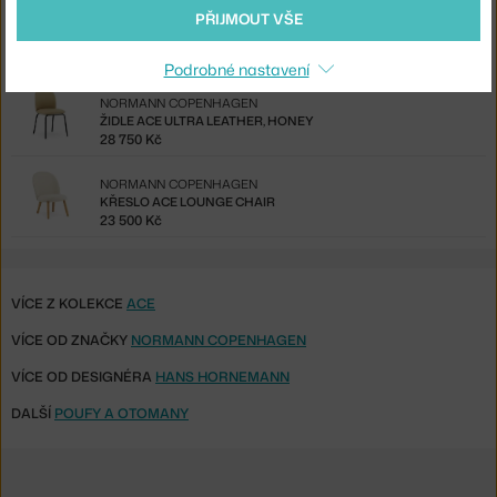
PŘIJMOUT VŠE
NORMANN COPENHAGEN
KŘESLO ACE, OAK / ULTRA 41568
34 250 Kč
Podrobné nastavení
NORMANN COPENHAGEN
ŽIDLE ACE ULTRA LEATHER, HONEY
28 750 Kč
NORMANN COPENHAGEN
KŘESLO ACE LOUNGE CHAIR
23 500 Kč
VÍCE Z KOLEKCE
ACE
VÍCE OD ZNAČKY
NORMANN COPENHAGEN
VÍCE OD DESIGNÉRA
HANS HORNEMANN
DALŠÍ
POUFY A OTOMANY