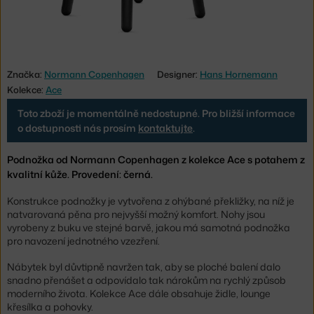
Značka:
Normann Copenhagen
Designer:
Hans Hornemann
Kolekce:
Ace
Toto zboží je momentálně nedostupné. Pro bližší informace
o dostupnosti nás prosím
kontaktujte
.
Podnožka od Normann Copenhagen z kolekce Ace s potahem z
kvalitní kůže. Provedení: černá.
Konstrukce podnožky je vytvořena z ohýbané překližky, na níž je
natvarovaná pěna pro nejvyšší možný komfort. Nohy jsou
vyrobeny z buku ve stejné barvě, jakou má samotná podnožka
pro navození jednotného vzezření.
Nábytek byl důvtipně navržen tak, aby se ploché balení dalo
snadno přenášet a odpovídalo tak nárokům na rychlý způsob
moderního života. Kolekce Ace dále obsahuje židle, lounge
křesílka a pohovky.