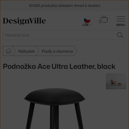
10.000 produktů skladem ihned k dodání
Sleva 5 % pro odběratele
newsletteru
Košík
0
CZK
MENU
0 Kč
30 dní na vrácení zboží
Hledat
HLE
Nábytek
Poufy a otomany
Podnožka Ace Ultra Leather, black