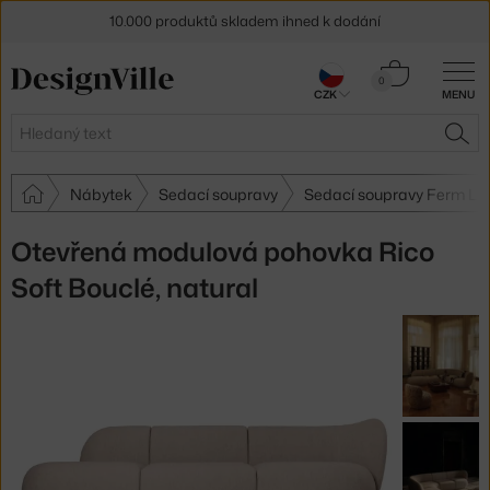
10.000 produktů skladem ihned k dodání
Sleva 5 % pro odběratele
newsletteru
Košík
0
CZK
MENU
0 Kč
30 dní na vrácení zboží
Hledat
HLE
Nábytek
Sedací soupravy
Sedací soupravy Ferm Liv
Otevřená modulová pohovka Rico
Soft Bouclé, natural