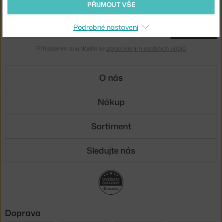
PŘIJMOUT VŠE
Novinky e-mailem
Podrobné nastavení
ODESLAT
Přihlášením souhlasíte se
zpracováním osobních údajů
.
O nás
Nákup
Sortiment
Sledujte nás
Doprava