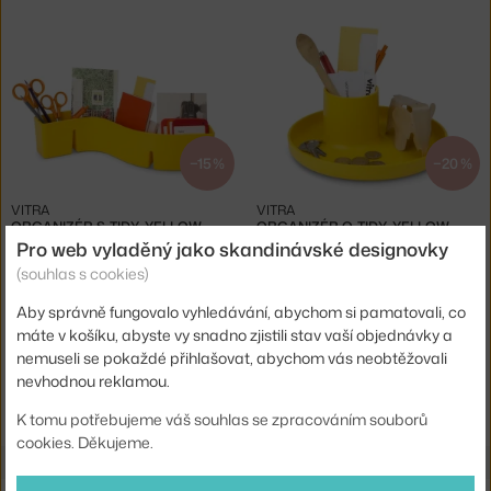
−15 %
−20 %
VITRA
VITRA
ORGANIZÉR S-TIDY, YELLOW
ORGANIZÉR O-TIDY, YELLOW
Skladem 2 ks
,
862 Kč
Skladem 2 ks
,
811 Kč
Pro web vyladěný jako skandinávské designovky
(souhlas s cookies)
Aby správně fungovalo vyhledávání, abychom si pamatovali, co
máte v košíku, abyste vy snadno zjistili stav vaší objednávky a
nemuseli se pokaždé přihlašovat, abychom vás neobtěžovali
nevhodnou reklamou.
Ste zo Slovenska? Prejdite na
Organizéry a úložné koše
Shopping from the EU? Switch to
Organisers and storage baskets
K tomu potřebujeme váš souhlas se zpracováním souborů
cookies. Děkujeme.