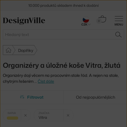
10.000 produktů skladem ihned k dodání
Sleva 5 % pro odběratele
newsletteru
Košík
0
CZK
MENU
0 Kč
30 dní na vrácení zboží
Hledat
HLE
Doplňky
Organizéry a úložné koše Vitra, žlutá
Organizéry dají věcem na pracovním stole řád. A nejen na stole,
chytrým řešením
…
Číst dále
Filtrovat
Od nejpopulárnějších
Vybrané
Zrušit filtr
Zrušit filtr
BARVA
ZNAČKA
Vitra
filtry:
žlutá