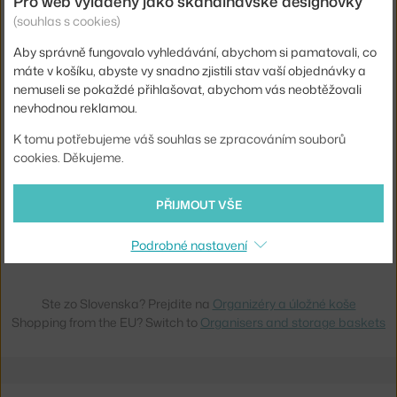
Pro web vyladěný jako skandinávské designovky
NORMANN COPENHAGEN
NORMANN COPENHAGEN
(souhlas s cookies)
ORGANIZÉR POCKET 1, WHITE
ORGANIZÉR POCKET 2, WHITE
Skladem 2 ks
,
625 Kč
3 - 5 týdnů
,
625 Kč
Aby správně fungovalo vyhledávání, abychom si pamatovali, co
máte v košíku, abyste vy snadno zjistili stav vaší objednávky a
nemuseli se pokaždé přihlašovat, abychom vás neobtěžovali
nevhodnou reklamou.
K tomu potřebujeme váš souhlas se zpracováním souborů
cookies. Děkujeme.
PŘIJMOUT VŠE
NORMANN COPENHAGEN
NORMANN COPENHAGEN
ORGANIZÉR POCKET 3, WHITE
ORGANIZÉR POCKET 4, WHITE
Podrobné nastavení
3 - 5 týdnů
,
625 Kč
Skladem 1 ks
,
1 000 Kč
Ste zo Slovenska? Prejdite na
Organizéry a úložné koše
Shopping from the EU? Switch to
Organisers and storage baskets