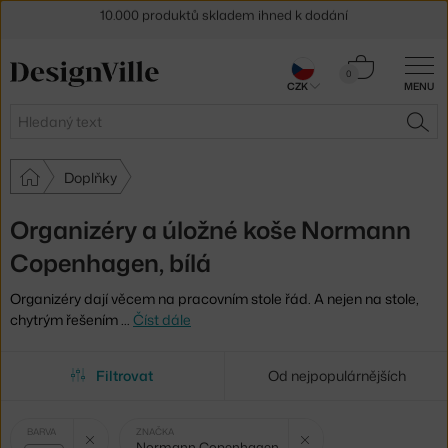
10.000 produktů skladem ihned k dodání
Sleva 5 % pro odběratele
newsletteru
Košík
0
30 dní na vrácení zboží
CZK
MENU
0 Kč
Hledat
HLE
Doplňky
Organizéry a úložné koše Normann
Copenhagen, bílá
Organizéry dají věcem na pracovním stole řád. A nejen na stole,
chytrým řešením
…
Číst dále
Filtrovat
Od nejpopulárnějších
Vybrané
Zrušit filtr
Zrušit filtr
BARVA
ZNAČKA
Normann Copenhagen