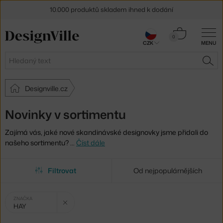
10.000 produktů skladem ihned k dodání
Sleva 5 % pro odběratele
newsletteru
Košík
0
CZK
MENU
0 Kč
30 dní na vrácení zboží
Hledat
HLE
Designville.cz
Novinky v sortimentu
Zajímá vás, jaké nové skandinávské designovky jsme přidali do
našeho sortimentu?
…
Číst dále
Filtrovat
Od nejpopulárnějších
Vybrané
Zrušit filtr
ZNAČKA
HAY
filtry: