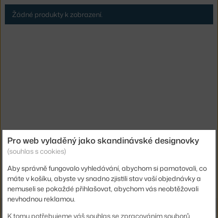
Žádné produkty k zobrazení.
Pro web vyladěný jako skandinávské designovky
(souhlas s cookies)
Aby správně fungovalo vyhledávání, abychom si pamatovali, co
Ste zo Slovenska? Prejdite na
Novinky
máte v košíku, abyste vy snadno zjistili stav vaší objednávky a
Shopping from the EU? Switch to
Novelties
nemuseli se pokaždé přihlašovat, abychom vás neobtěžovali
nevhodnou reklamou.
K tomu potřebujeme váš souhlas se zpracováním souborů