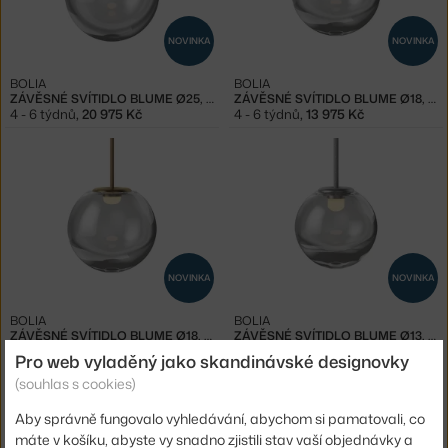
NOVINKA
NOVINKA
BOLIA
BOLIA
ZÁVĚSNÉ SVÍTIDLO BLUME Ø25, AMBER
ZÁVĚSNÉ SVÍTIDLO BLUME Ø18, GREY
4 - 6 týdnů
,
20 975 Kč
4 - 6 týdnů
,
13 975 Kč
NOVINKA
NOVINKA
BOLIA
BOLIA
ZÁVĚSNÉ SVÍTIDLO BLUME Ø18, AMBER
ZÁVĚSNÉ SVÍTIDLO BLUME Ø13, GREY
4 - 6 týdnů
,
13 975 Kč
4 - 6 týdnů
,
11 475 Kč
Pro web vyladěný jako skandinávské designovky
(souhlas s cookies)
Aby správně fungovalo vyhledávání, abychom si pamatovali, co
máte v košíku, abyste vy snadno zjistili stav vaší objednávky a