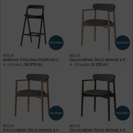
NOVINKA
NOVINKA
BOLIA
BOLIA
BAROVÁ STOLIČKA FENRI 65 CM, DARK OAK
ČALOUNĚNÁ ŽIDLE MERGE S PODRUČKAMI WHITE OAK, STEEL GREY
4 - 6 týdnů
,
29 975 Kč
4 - 6 týdnů
,
31 225 Kč
NOVINKA
NOVINKA
BOLIA
BOLIA
ČALOUNĚNÁ ŽIDLE MERGE S PODRUČKAMI OILED OAK, STEEL GREY
ČALOUNĚNÁ ŽIDLE MERGE S PODRUČKAMI DARK OAK, STEEL GREY