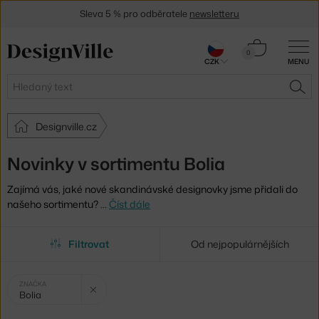
Sleva 5 % pro odběratele
newsletteru
30 dní na vrácení zboží
Košík
0
CZK
MENU
0 Kč
Hledat
HLE
Designville.cz
Novinky v sortimentu Bolia
Zajímá vás, jaké nové skandinávské designovky jsme přidali do
našeho sortimentu?
…
Číst dále
Filtrovat
Od nejpopulárnějších
Vybrané
Zrušit filtr
ZNAČKA
Bolia
filtry: