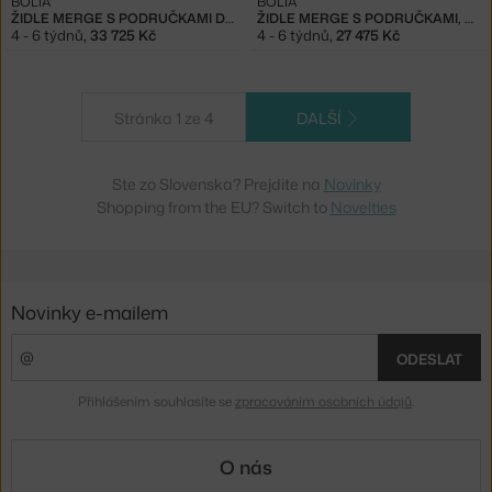
BOLIA
BOLIA
ŽIDLE MERGE S PODRUČKAMI DARK OAK, COGNAC
ŽIDLE MERGE S PODRUČKAMI, WHITE OAK
4 - 6 týdnů
,
33 725 Kč
4 - 6 týdnů
,
27 475 Kč
Stránka 1 ze 4
DALŠÍ
Ste zo Slovenska? Prejdite na
Novinky
Shopping from the EU? Switch to
Novelties
Novinky e-mailem
ODESLAT
Přihlášením souhlasíte se
zpracováním osobních údajů
.
O nás