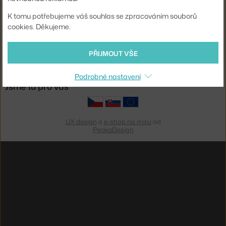
K tomu potřebujeme váš souhlas se zpracováním souborů
cookies. Děkujeme.
Platby
PŘIJMOUT VŠE
Podrobné nastavení
Jsme tu pro vás
UX design
a
e-shop na míru
od
PeckaDesign