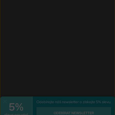
5%
Odebírejte náš newsletter a získejte 5% slevu.
Zavřít
ODEBÍRAT NEWSLETTER
sleva pro vás!