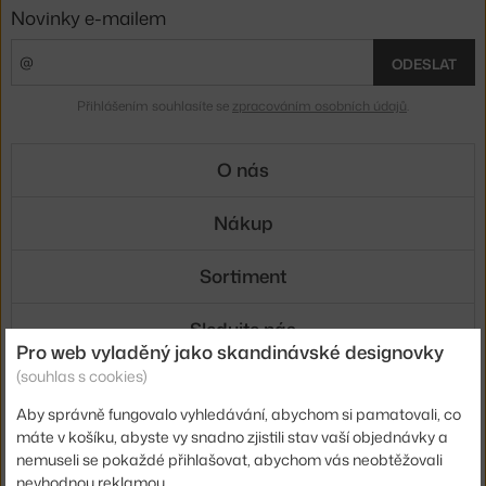
Novinky e-mailem
ODESLAT
Přihlášením souhlasíte se
zpracováním osobních údajů
.
O nás
Nákup
Sortiment
Sledujte nás
Pro web vyladěný jako skandinávské designovky
(souhlas s cookies)
Aby správně fungovalo vyhledávání, abychom si pamatovali, co
máte v košíku, abyste vy snadno zjistili stav vaší objednávky a
nemuseli se pokaždé přihlašovat, abychom vás neobtěžovali
Doprava
nevhodnou reklamou.