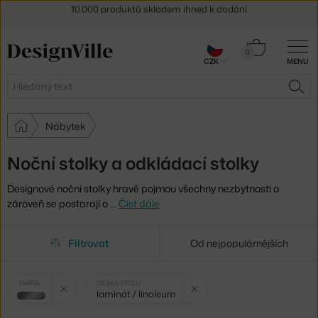
Sleva 5 % pro odběratele
newsletteru
Košík
30 dní na vrácení zboží
0
CZK
MENU
0 Kč
Hledat
HLE
Nábytek
Noční stolky a odkládací stolky
Designové noční stolky hravě pojmou všechny nezbytnosti a
zároveň se postarají o
…
Číst dále
Filtrovat
Od nejpopulárnějších
Vybrané
Zrušit filtr
Zrušit filtr
BARVA
DESKA STOLU
laminát / linoleum
filtry:
stříbrná