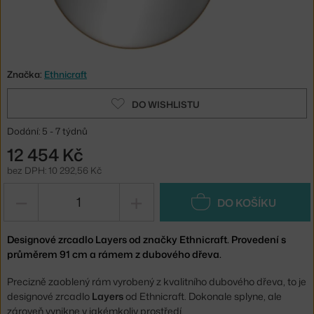
Značka:
Ethnicraft
DO WISHLISTU
Dodání: 5 - 7 týdnů
12 454 Kč
bez DPH: 10 292,56 Kč
−
+
DO KOŠÍKU
Designové zrcadlo Layers od značky Ethnicraft. Provedení s
průměrem 91 cm a rámem z dubového dřeva.
Precizně zaoblený rám vyrobený z kvalitního dubového dřeva, to je
designové zrcadlo
Layers
od Ethnicraft. Dokonale splyne, ale
zároveň vynikne v jakémkoliv prostředí.