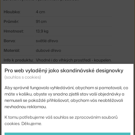
Hloubka:
4 cm
Průměr:
91 cm
Hmotnost:
13,9 kg
Barva:
světlé dřevo
Materiál:
dubové dřevo
Info k produktu:
Vhodné i do vlhkých prostředí - koupelen.
Pro web vyladěný jako skandinávské designovky
Kód produktu
ETH-58164
(souhlas s cookies)
EAN
5404023610850
Aby správně fungovalo vyhledávání, abychom si pamatovali, co
máte v košíku, abyste vy snadno zjistili stav vaší objednávky a
Ste zo Slovenska? Prejdite na
Zrkadlo Layers Ø91, oak
nemuseli se pokaždé přihlašovat, abychom vás neobtěžovali
Shopping from the EU? Switch to
Layers Wall Mirror Ø91, oak
nevhodnou reklamou.
K tomu potřebujeme váš souhlas se zpracováním souborů
Také by se vám mohlo líbit
cookies. Děkujeme.