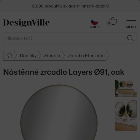
10.000 produktů skladem ihned k dodání
Sleva 5 % pro odběratele
newsletteru
Košík
0
CZK
MENU
0 Kč
30 dní na vrácení zboží
Hledat
HLE
Doplňky
Zrcadla
Zrcadla Ethnicraft
Nástěnné zrcadlo Layers Ø91, oak