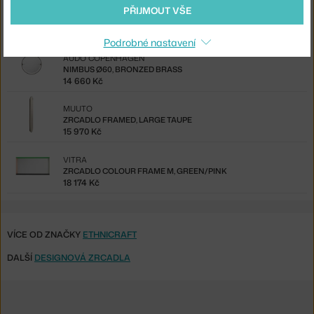
HAY
PŘIJMOUT VŠE
STRAP MIRROR 70CM, RED
11 225 Kč
Podrobné nastavení
AUDO COPENHAGEN
NIMBUS Ø60, BRONZED BRASS
14 660 Kč
MUUTO
ZRCADLO FRAMED, LARGE TAUPE
15 970 Kč
VITRA
ZRCADLO COLOUR FRAME M, GREEN/PINK
18 174 Kč
VÍCE OD ZNAČKY
ETHNICRAFT
DALŠÍ
DESIGNOVÁ ZRCADLA