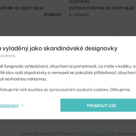
NORTHERN
VER ME 40, DUSTY BLUE
SVÍTIDLO OVER ME 30, DUSTY BLUE
12 980 Kč
4 - 6 týdnů
b vyladěný jako skandinávské designovky
cookies)
ě fungovalo vyhledávání, abychom si pamatovali, co máte v košíku, a
stili stav vaší objednávky a nemuseli se pokaždé přihlašovat, abycho
li nevhodnou reklamou.
řebujeme váš souhlas se zpracováním souborů cookies. Děkujeme.
&TRADITION
 SCONCE, COBALT BLUE
nastavení
PŘIJMOUT VŠE
6 225 Kč
4 - 6 týdnů
Ste zo Slovenska? Prejdite na
Nástenné svietidlá
Shopping 