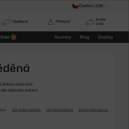
Čeština |
CZK
Košík
Oblíbené
Přihlásit
0 Kč
0
0
Sale
Novinky
Blog
Značky
měděná
 linkou nebo nad
te intenzitu svícení
ších
Od nejlevnějšího
Od nejdražšího
S nejvyšší slevou