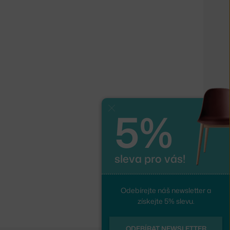
5%
Zavřít
sleva pro vás!
Odebírejte náš newsletter a
získejte 5% slevu.
ODEBÍRAT NEWSLETTER