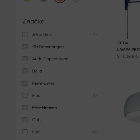
Značka
&Tradition
2×
VITRA
101 Copenhagen
LAMPA PETI
3 - 5 týdnů
Audo Copenhagen
Bolia
Ferm Living
Flos
1×
Fritz Hansen
Gubi
HAY
4×