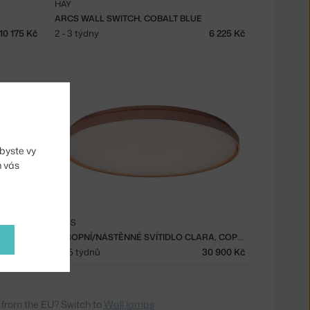
HAY
ARCS WALL SWITCH, COBALT BLUE
10 175 Kč
2 - 3 týdny
6 225 Kč
byste vy
m vás
FLOS
NÁSTĚNNÁ LAMPA JOURNEY SHY2, STEEL BLUE
STROPNÍ/NÁSTĚNNÉ SVÍTIDLO CLARA, COPPER
8 053 Kč
3 - 5 týdnů
30 900 Kč
from the EU? Switch to
Wall lamps