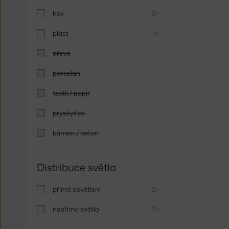
kov
8×
plast
1×
dřevo
porcelán
textil / papír
pryskyřice
kámen / beton
Distribuce světla
přímé osvětlení
2×
nepřímé světlo
7×