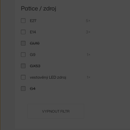
Patice / zdroj
E27
5×
E14
3×
GU10
G9
1×
GX53
vestavěný LED zdroj
1×
G4
VYPNOUT FILTR