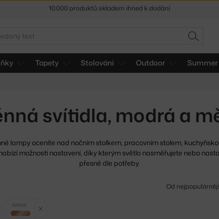
Sleva 5 % pro odběratele
newsletteru
30 dní na vrácení zboží
edat
HLEDAT
lňky
Tapety
Stolování
Outdoor
Summer 
nná svítidla, modrá a 
né lampy oceníte nad nočním stolkem, pracovním stolem,
kuchyňskou
abízí možnosti nastavení, díky kterým světlo nasměřujete nebo nastaví
přesně dle potřeby.
Od nejpopulárněj
Zrušit filtr
Zrušit filtr
BARVA
měděná