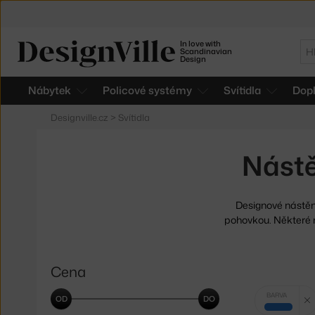
In love with
Hl
Scandinavian
Design
Nábytek
Policové systémy
Svítidla
Dop
Designville.cz
>
Svítidla
Nástě
Designové nástěn
pohovkou. Některé n
Cena
Vybrané
BARVA
filtry:
modrá