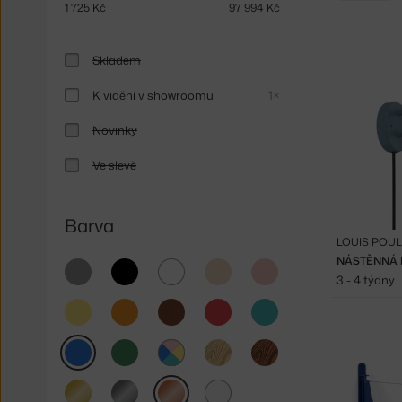
1 725
Kč
97 994
Kč
Skladem
K vidění v showroomu
1×
Novinky
Ve slevě
Barva
LOUIS POU
NÁSTĚNNÁ 
šedá
černá
bílá
béžová
růžová
3 - 4 týdny
žlutá
oranžová
hnědá
červená
tyrkysová
modrá
zelená
světlé
tmavé
dřevo
dřevo
multicolor
zlatá
stříbrná
měděná
čirá