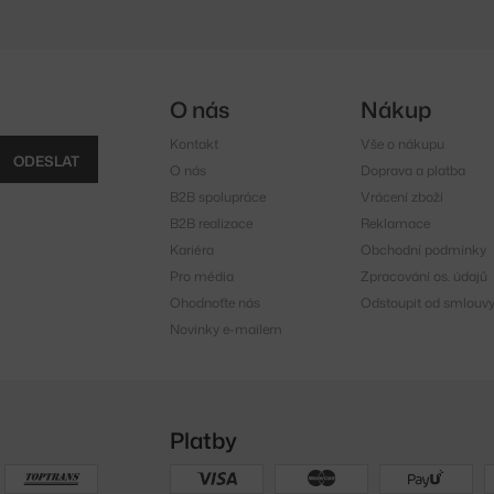
O nás
Nákup
Kontakt
Vše o nákupu
ODESLAT
O nás
Doprava a platba
B2B spolupráce
Vrácení zboží
B2B realizace
Reklamace
Kariéra
Obchodní podmínky
Pro média
Zpracování os. údajů
Ohodnoťte nás
Odstoupit od smlouv
Novinky e-mailem
Platby