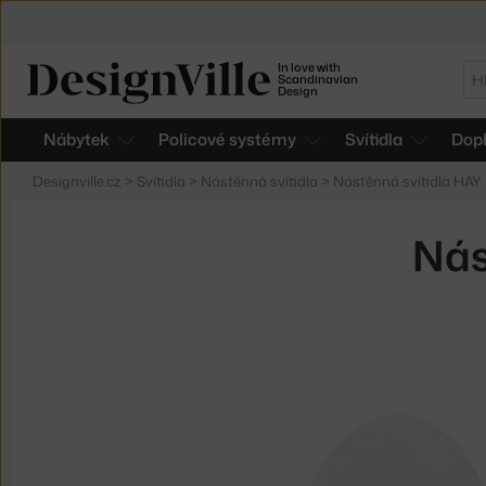
In love with
Hl
Scandinavian
Design
Nábytek
Policové systémy
Svítidla
Dop
Designville.cz
>
Svítidla
>
Nástěnná svítidla
>
Nástěnná svítidla HAY
Nás