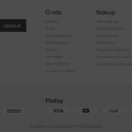
O nás
Nákup
Kontakt
Vše o nákupu
ODESLAT
O nás
Doprava a platba
B2B spolupráce
Vrácení zboží
B2B realizace
Reklamace
Kariéra
Obchodní podmínky
Pro média
Zpracování os. údajů
Ohodnoťte nás
Odstoupit od smlouv
Novinky e-mailem
Platby
UX design
a
e-shop na míru
od
PeckaDesign