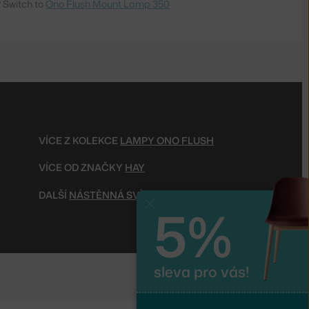
 Switch to
Ono Flush Mount Lamp 350
VÍCE Z KOLEKCE
LAMPY ONO FLUSH
VÍCE OD ZNAČKY
HAY
DALŠÍ
NÁSTĚNNÁ SVÍTIDLA
5%
Zavřít
sleva pro vás!