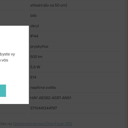
střední (do ca 50 cm)
bílá
akryl
IP44
pryskyřice
byste vy
500 lm
m vás
5,8 W
E14
nepřímé světlo
HAY-AE062-A597-AN51
5710441344797
dite na
Nástenná lampa Ono Flush 350