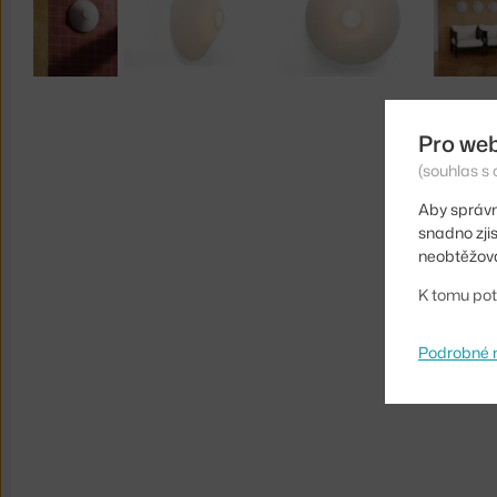
Pro we
(souhlas s 
Aby správn
snadno zji
neobtěžova
K tomu pot
Podrobné 