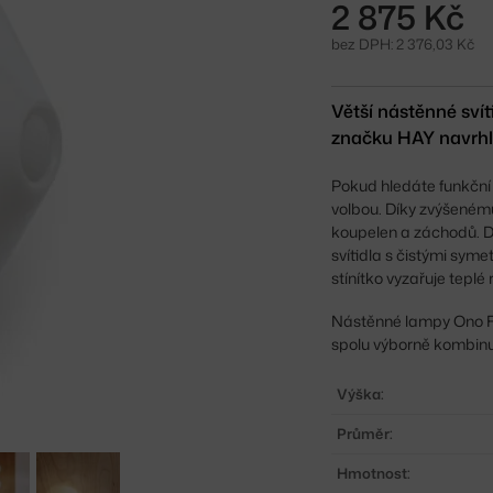
2 875 Kč
bez DPH: 2 376,03 Kč
Větší nástěnné svít
značku HAY navrhlo
Pokud hledáte funkční 
volbou. Díky zvýšenému
koupelen a záchodů. De
svítidla s čistými symet
stínítko vyzařuje teplé 
Nástěnné lampy Ono Flu
spolu výborně kombinuj
Výška:
Průměr:
Hmotnost: