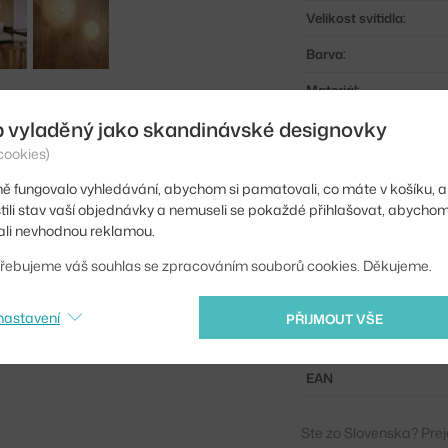
Velikost svítidla:
Barva:
Materiál:
b vyladěný jako skandinávské designovky
Krytí:
cookies)
Hlavní materiál:
ě fungovalo vyhledávání, abychom si pamatovali, co máte v košíku, a
Světelný tok:
stili stav vaší objednávky a nemuseli se pokaždé přihlašovat, abycho
li nevhodnou reklamou.
Příkon:
řebujeme váš souhlas se zpracováním souborů cookies. Děkujeme.
Patice / zdroj:
Distribuce světla:
nastavení
PŘIJMOUT VŠE
Kód produktu
EAN
Ste zo Slovenska? Prej