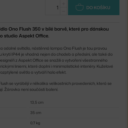
+
DO KOŠÍKU
−
idlo Ono Flush 350 v bílé barvě, které pro dánskou
 studio Aspekt Office.
a odolné svítidlo, nástěnná lampa Ono Flush je tou pravou
 krytí IP44 je vhodná nejen do chodeb a předsíní, ale také do
signéři z Aspekt Office se snažili o vytvoření všestranného
rickými liniemi, které doplní i minimalistické interiéry. Kuželové
rozptýlené světlo a vytváří halo efekt.
sh se vyrábějí v několika velikostních provedeních, která se
í. Žárovka není součástí balení.
13,5 cm
35 cm
0,7 kg