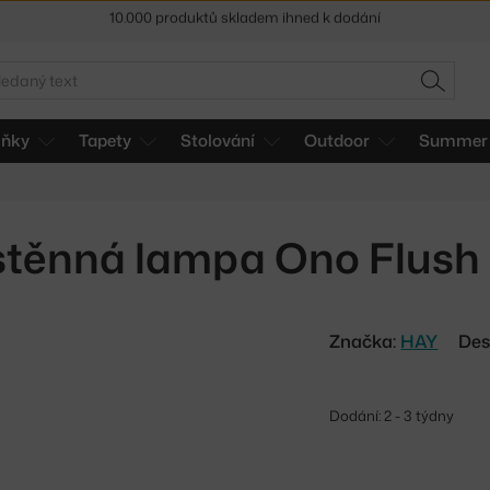
Sleva 5 % pro odběratele
newsletteru
30 dní na vrácení zboží
edat
HLEDAT
lňky
Tapety
Stolování
Outdoor
Summer 
těnná lampa Ono Flush
Značka:
HAY
Des
Dodání: 2 - 3 týdny