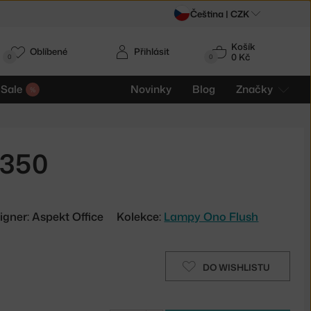
Čeština |
CZK
Košík
Oblíbené
Přihlásit
0 Kč
0
0
Sale
Novinky
Blog
Značky
 350
igner: Aspekt Office
Kolekce:
Lampy Ono Flush
DO WISHLISTU