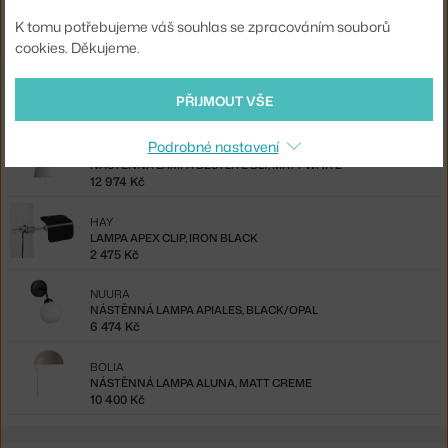
Kód produktu
BRO-PC01251_003
K tomu potřebujeme váš souhlas se zpracováním souborů
cookies. Děkujeme.
Také by se vám mohlo líbit
PŘIJMOUT VŠE
Podrobné nastavení
GUBI
NÁSTĚNNÁ LAMPA BESTLITE BL7, MATT WHITE
12 974 Kč
HAY
LAMPA APEX CLIP, IRON BLACK
2 475 Kč
NUURA
NÁSTĚNNÁ LAMPA APIALES, BLACK/OPAL
6 474 Kč
BOLIA
NÁSTĚNNÁ LAMPA ALUNA, MATT CREME
10 400 Kč