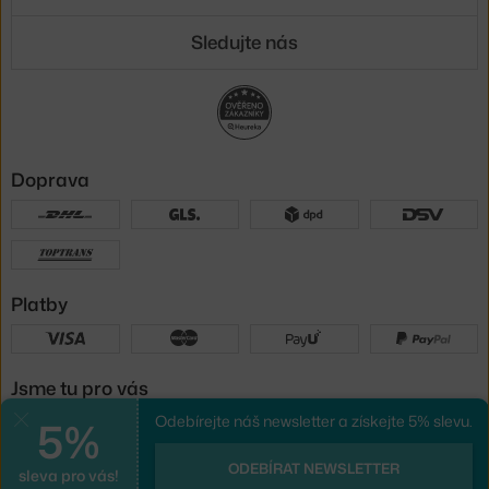
Sledujte nás
Doprava
Platby
Jsme tu pro vás
5%
Odebírejte náš newsletter a získejte 5% slevu.
Zavřít
UX design
a
e-shop na míru
od
ODEBÍRAT NEWSLETTER
sleva pro vás!
PeckaDesign