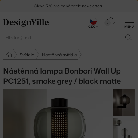
Sleva 5 % pro odběratele
newsletteru
30 dní na vrácení zboží
Košík
0
CZK
MENU
0 Kč
Hledat
HLE
Svítidla
Nástěnná svítidla
Nástěnná lampa Bonbori Wall Up
PC1251, smoke grey / black matte