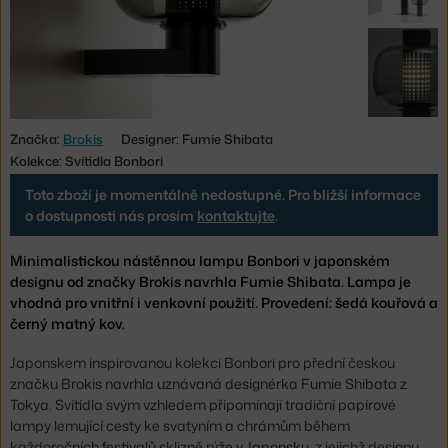
Značka:
Brokis
Designer: Fumie Shibata
Kolekce: Svítidla Bonbori
Toto zboží je momentálně nedostupné. Pro bližší informace
o dostupnosti nás prosím
kontaktujte
.
Minimalistickou nástěnnou lampu Bonbori v japonském
designu od značky Brokis navrhla Fumie Shibata. Lampa je
vhodná pro vnitřní i venkovní použití. Provedení: šedá kouřová a
černý matný kov.
Japonskem inspirovanou kolekci Bonbori pro přední českou
značku Brokis navrhla uznávaná designérka Fumie Shibata z
Tokya. Svítidla svým vzhledem připomínají tradiční papírové
lampy lemující cesty ke svatyním a chrámům během
každoročních festivalů sklizně rýže v Japonsku, z jejichž designu