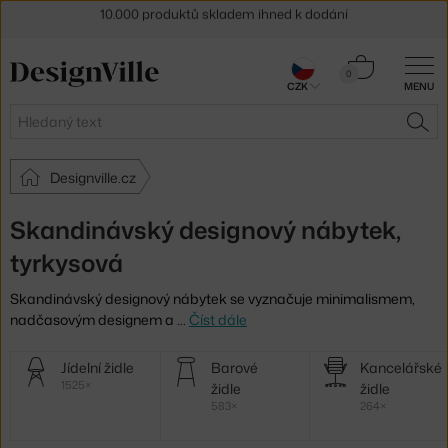
Sleva 5 % pro odběratele
newsletteru
Košík
0
30 dní na vrácení zboží
CZK
MENU
0 Kč
Hledat
HLE
Designville.cz
Skandinávský designový nábytek,
tyrkysová
Skandinávský designový nábytek se vyznačuje minimalismem,
nadčasovým designem a
…
Číst dále
Další
Jídelní židle
Barové
Kancelářské
kategorie
1525×
židle
židle
583×
264×