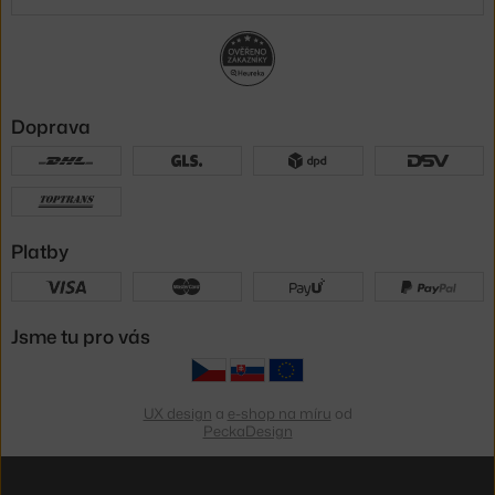
Doprava
Platby
Jsme tu pro vás
UX design
a
e-shop na míru
od
PeckaDesign