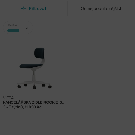
Filtrovat
Od nejpopulárnějších
Vybrané
Zrušit filtr
BARVA
filtry:
tyrkysová
VITRA
KANCELÁŘSKÁ ŽIDLE ROOKIE, SOFT GREY/PETROL
3 - 5 týdnů
,
11 830 Kč