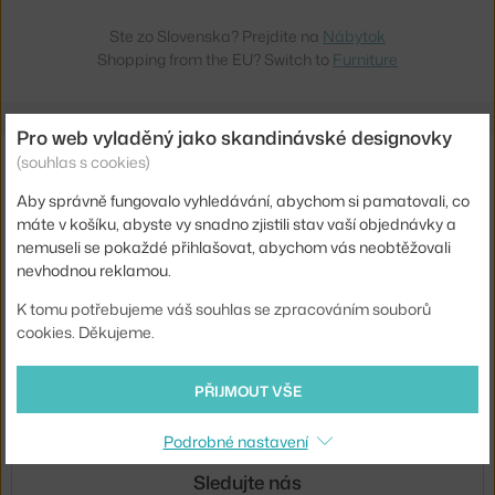
Ste zo Slovenska? Prejdite na
Nábytok
Shopping from the EU? Switch to
Furniture
Pro web vyladěný jako skandinávské designovky
Novinky e-mailem
(souhlas s cookies)
Aby správně fungovalo vyhledávání, abychom si pamatovali, co
ODESLAT
máte v košíku, abyste vy snadno zjistili stav vaší objednávky a
nemuseli se pokaždé přihlašovat, abychom vás neobtěžovali
Přihlášením souhlasíte se
zpracováním osobních údajů
.
nevhodnou reklamou.
K tomu potřebujeme váš souhlas se zpracováním souborů
O nás
cookies. Děkujeme.
Nákup
PŘIJMOUT VŠE
Sortiment
Podrobné nastavení
Sledujte nás