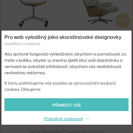
IKONA
VITRA
VITRA
Pro web vyladěný jako skandinávské designovky
KANCELÁŘSKÁ ŽIDLE MYNT, OAK/ALUMINIUM
KŘESLO EAMES LOUNGE CHAIR CHESTNUT NATURAL, NUBIA 02
3 - 5 týdnů
,
32 032 Kč
4 - 6 týdnů
,
158 600 Kč
(souhlas s cookies)
Aby správně fungovalo vyhledávání, abychom si pamatovali, co
máte v košíku, abyste vy snadno zjistili stav vaší objednávky a
nemuseli se pokaždé přihlašovat, abychom vás neobtěžovali
nevhodnou reklamou.
K tomu potřebujeme váš souhlas se zpracováním souborů
cookies. Děkujeme.
IKONA
VITRA
PŘIJMOUT VŠE
KŘESLO EAMES LOUNGE CHAIR CHERRY, DARK SAND
4 - 6 týdnů
,
202 800 Kč
Podrobné nastavení
Ste zo Slovenska? Prejdite na
Nábytok