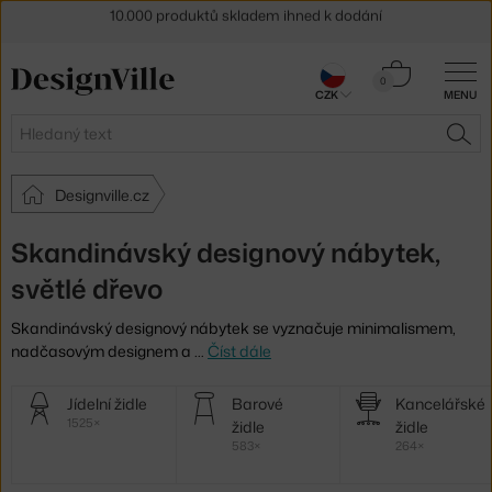
Sleva 5 % pro odběratele
newsletteru
Košík
0
30 dní na vrácení zboží
CZK
MENU
0 Kč
Hledat
HLE
Designville.cz
Skandinávský designový nábytek,
světlé dřevo
Skandinávský designový nábytek se vyznačuje minimalismem,
nadčasovým designem a
…
Číst dále
Další
Jídelní židle
Barové
Kancelářské
kategorie
1525×
židle
židle
583×
264×