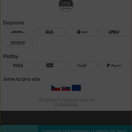
Doprava
Platby
Jsme tu pro vás
UX design
a
e-shop na míru
od
PeckaDesign
Odebírejte náš newsletter a získejte 5% slevu.
Zavřít