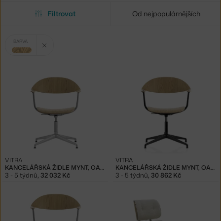
Filtrovat
Od nejpopulárnějších
Vybrané
Zrušit filtr
BARVA
filtry:
světlé dřevo
VITRA
VITRA
KANCELÁŘSKÁ ŽIDLE MYNT, OAK/ALUMINIUM
KANCELÁŘSKÁ ŽIDLE MYNT, OAK/BLACK
3 - 5 týdnů
,
32 032 Kč
3 - 5 týdnů
,
30 862 Kč