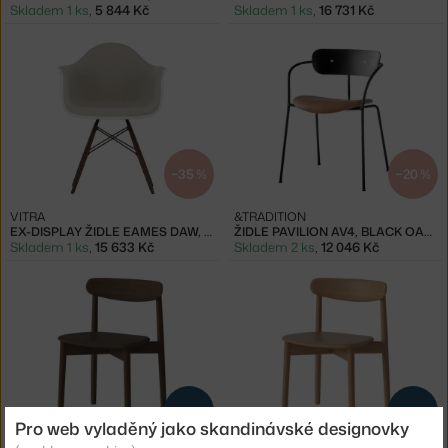
Skladem 1 ks
,
5 844 Kč
Skladem 1 ks
,
16 731 Kč
−35 %
−20 %
VITRA
&TRADITION
EX-DISPLAY ŽIDLE EAMES DAW, WARMGREY/IVORY
ŽIDLE PAVILION AV4, BLACK OAK / COGNAC
Skladem 1 ks
,
15 633 Kč
Skladem 2 ks
,
12 046 Kč
NOVINKA
NOVINKA
Pro web vyladěný jako skandinávské designovky