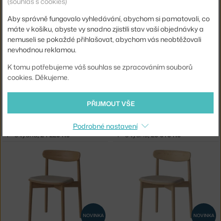
(souhlas s cookies)
BOLIA
BOLIA
ŽIDLE MERGE, DARK OAK
ŽIDLE MERGE, OILED OAK
4 - 6 týdnů
,
24 225 Kč
4 - 6 týdnů
,
24 225 Kč
Aby správně fungovalo vyhledávání, abychom si pamatovali, co
máte v košíku, abyste vy snadno zjistili stav vaší objednávky a
nemuseli se pokaždé přihlašovat, abychom vás neobtěžovali
nevhodnou reklamou.
K tomu potřebujeme váš souhlas se zpracováním souborů
cookies. Děkujeme.
NOVINKA
NOVINKA
PŘIJMOUT VŠE
BOLIA
BOLIA
Podrobné nastavení
ŽIDLE MERGE, WHITE OAK
ŽIDLE MERGE DARK OAK, BEIGE
4 - 6 týdnů
,
24 225 Kč
4 - 6 týdnů
,
29 975 Kč
NOVINKA
NOVINKA