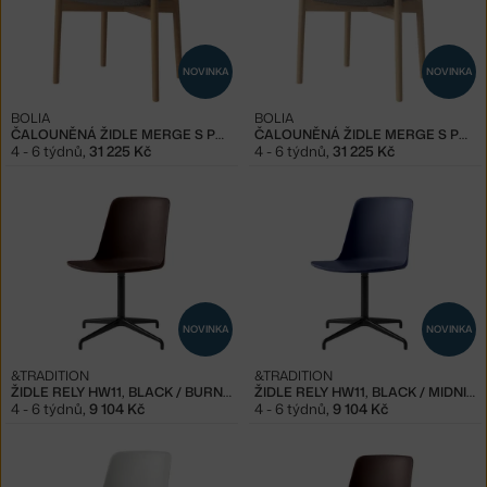
NOVINKA
NOVINKA
BOLIA
BOLIA
ČALOUNĚNÁ ŽIDLE MERGE S PODRUČKAMI OILED OAK, STEEL GREY
ČALOUNĚNÁ ŽIDLE MERGE S PODRUČKAMI WHITE OAK, STEEL GREY
4 - 6 týdnů
,
31 225 Kč
4 - 6 týdnů
,
31 225 Kč
NOVINKA
NOVINKA
&TRADITION
&TRADITION
ŽIDLE RELY HW11, BLACK / BURNT UMBER
ŽIDLE RELY HW11, BLACK / MIDNIGHT
4 - 6 týdnů
,
9 104 Kč
4 - 6 týdnů
,
9 104 Kč