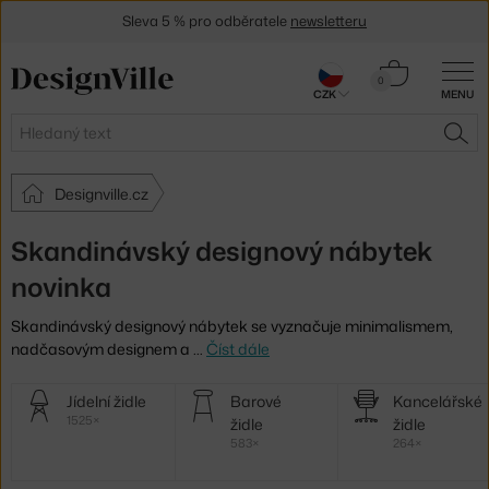
Sleva 5 % pro odběratele
newsletteru
30 dní na vrácení zboží
Košík
0
CZK
MENU
0 Kč
Hledat
HLE
Designville.cz
Skandinávský designový nábytek
novinka
Skandinávský designový nábytek se vyznačuje minimalismem,
nadčasovým designem a
…
Číst dále
Další
Jídelní židle
Barové
Kancelářské
kategorie
1525×
židle
židle
583×
264×