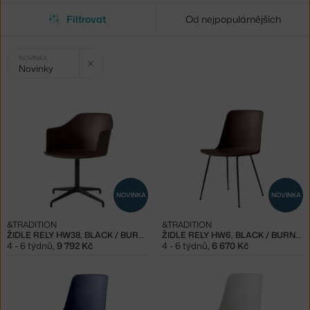
Filtrovat
Od nejpopulárnějších
Vybrané
Zrušit filtr
NOVINKA
Novinky
filtry:
NOVINKA
NOVINKA
&TRADITION
&TRADITION
ŽIDLE RELY HW38, BLACK / BURNT UMBER
ŽIDLE RELY HW6, BLACK / BURNT UMBER
4 - 6 týdnů
,
9 792 Kč
4 - 6 týdnů
,
6 670 Kč