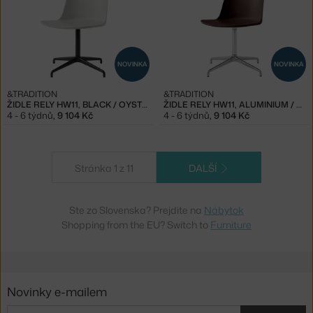
NOVINKA
NOVINKA
&TRADITION
&TRADITION
ŽIDLE RELY HW11, BLACK / OYSTER
ŽIDLE RELY HW11, ALUMINIUM / BURNT UMBER
4 - 6 týdnů
,
9 104 Kč
4 - 6 týdnů
,
9 104 Kč
Stránka 1 z 11
DALŠÍ
Ste zo Slovenska? Prejdite na
Nábytok
Shopping from the EU? Switch to
Furniture
Novinky e-mailem